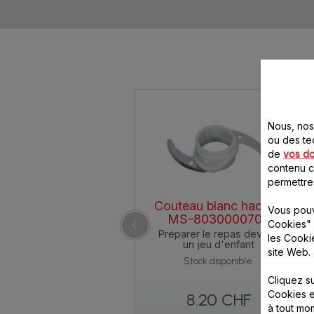
Nous, nos 
ou des te
de
vos d
contenu ci
permettre
Couteau blanc hachoir
Vous pouv
MS-8030000708
Cookies" 
Préparer le repas devient
les Cooki
un jeu d'enfant
site Web.
Stock disponible.
Cliquez s
Cookies e
8.20 CHF
à tout m