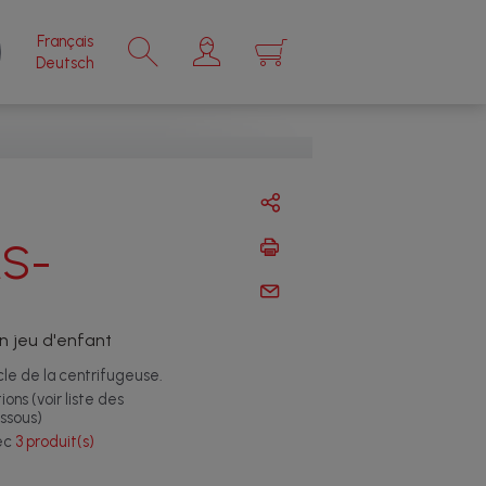
Français
×
Deutsch
MS-
un jeu d'enfant
cle de la centrifugeuse.
ons (voir liste des
ssous)
vec
3 produit(s)