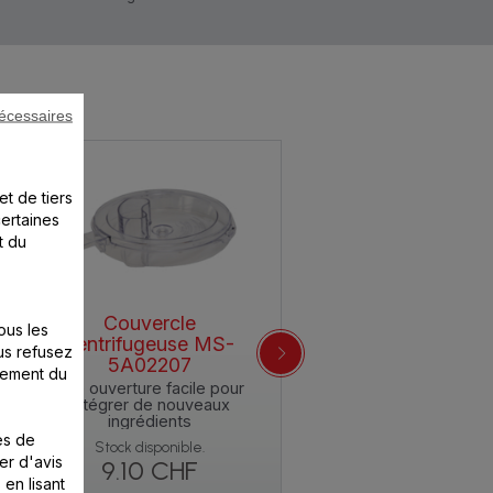
écessaires
et de tiers
certaines
t du
Couvercle
ous les
centrifugeuse MS-
us refusez
5A02207
nement du
Une ouverture facile pour
intégrer de nouveaux
ingrédients
es de
Stock disponible.
er d'avis
9.10 CHF
 en lisant