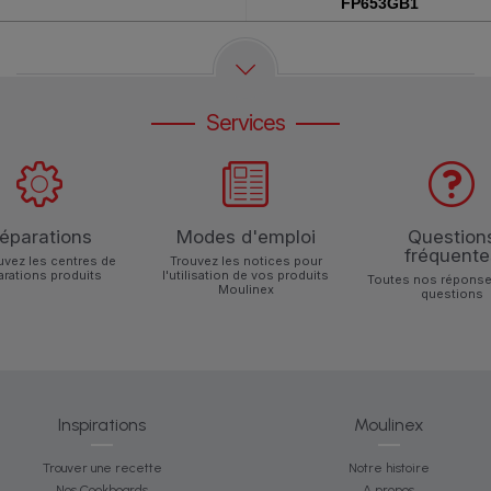
FP653GB1
Services
éparations
Modes d'emploi
Question
fréquente
uvez les centres de
Trouvez les notices pour
arations produits
l'utilisation de vos produits
Toutes nos réponse
Moulinex
questions
Inspirations
Moulinex
Trouver une recette
Notre histoire
Nos Cookboards
A propos