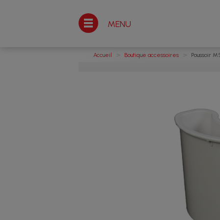
MENU
>
>
Accueil
Boutique accessoires
Poussoir M