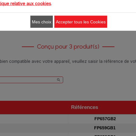
tique relative aux cookies
.
Ajouter au panier
Ajouter au panier
Mes choix
Accepter tous les Cookies
Conçu pour 3 produit(s)
 bien compatible avec votre appareil, veuillez saisir la référence de v
Références
Références
FP657GB2
FP659GB1