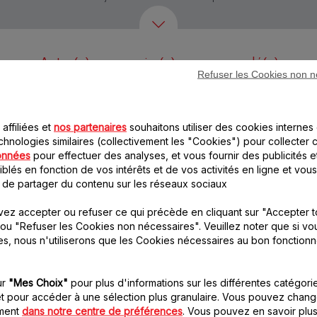
Autre(s) accessoire(s) recommandé(s)
Refuser les Cookies non n
affiliées et
nos partenaires
souhaitons utiliser des cookies internes 
chnologies similaires (collectivement les "Cookies") pour collecter 
onnées
pour effectuer des analyses, et vous fournir des publicités e
blés en fonction de vos intérêts et de vos activités en ligne et vous
 de partager du contenu sur les réseaux sociaux
Entraineur MS-
Couvercle du bol
ez accepter ou refuser ce qui précède en cliquant sur "Accepter t
0678707
blender MS-4A02183
ou "Refuser les Cookies non nécessaires". Veuillez noter que si vo
Nécessaire au bon
Projections contenues à
es, nous n'utiliserons que les Cookies nécessaires au bon fonction
fonctionnement du robot
l'intérieur du bol
Stock disponible.
Stock disponible.
ur
"Mes Choix"
pour plus d'informations sur les différentes catégori
t pour accéder à une sélection plus granulaire. Vous pouvez chang
4.60 CHF
5.50 CHF
oment
dans notre centre de préférences
. Vous pouvez en savoir plus