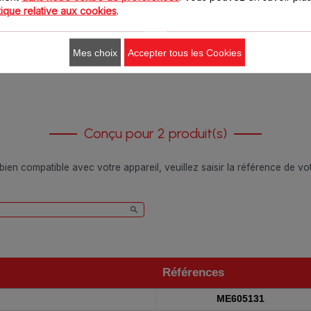
8.20 CHF
15.50 CHF
tique relative aux cookies
.
Ajouter au panier
Ajouter au panier
Mes choix
Accepter tous les Cookies
Conçu pour 2 produit(s)
 bien compatible avec votre appareil, veuillez saisir la référence de v
Références
Références
ME605131