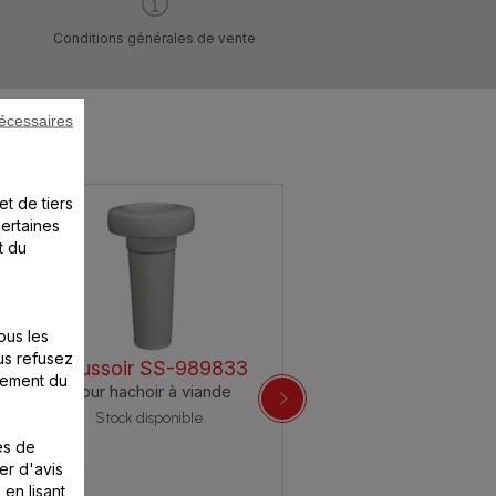
Conditions générales de vente
écessaires
et de tiers
certaines
t du
ous les
us refusez
Poussoir SS-989833
nement du
Pour hachoir à viande
Stock disponible.
es de
er d'avis
 en lisant