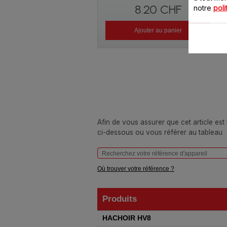
8.20 CHF
notre
poli
Ajouter au panier
Afin de vous assurer que cet article est
ci-dessous ou vous référer au tableau
Où trouver votre référence ?
Produits
Produits
HACHOIR HV8