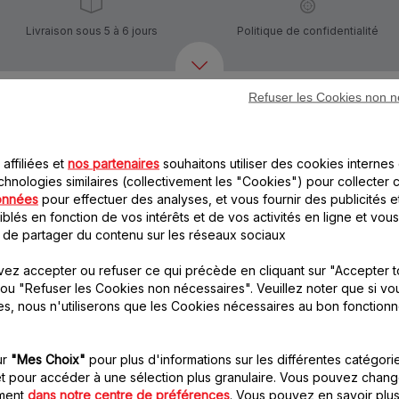
Livraison sous 5 à 6 jours
Politique de confidentialité
Refuser les Cookies non n
Autre(s) accessoire(s) recommandé(s)
affiliées et
nos partenaires
souhaitons utiliser des cookies internes 
chnologies similaires (collectivement les "Cookies") pour collecter 
onnées
pour effectuer des analyses, et vous fournir des publicités e
blés en fonction de vos intérêts et de vos activités en ligne et vous
 de partager du contenu sur les réseaux sociaux
ez accepter ou refuser ce qui précède en cliquant sur "Accepter t
ou "Refuser les Cookies non nécessaires". Veuillez noter que si vo
Grille 7,5 mm SS-
Plateau aluminium SS-
es, nous n'utiliserons que les Cookies nécessaires au bon fonction
192247
193128
Hache tous types de
Pratique
viandes, poissons,
Stock disponible.
légumes, fruits secs…
ur
"Mes Choix"
pour plus d'informations sur les différentes catégori
t pour accéder à une sélection plus granulaire. Vous pouvez chang
Stock disponible.
oment
dans notre centre de préférences
. Vous pouvez en savoir plus