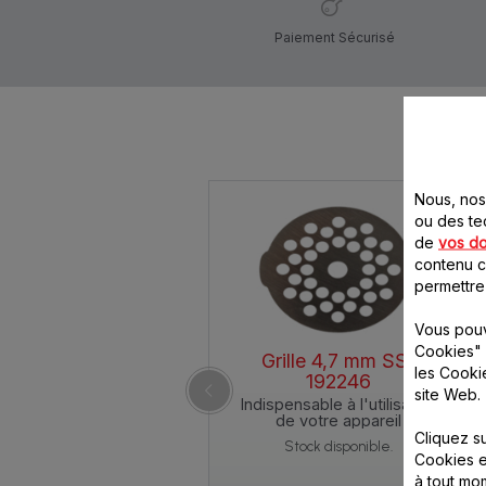
Paiement Sécurisé
Nous, nos 
ou des te
de
vos d
contenu ci
permettre
Vous pouv
Cookies" 
Grille 4,7 mm SS-
les Cooki
192246
site Web.
Indispensable à l'utilisation
de votre appareil
Cliquez s
Stock disponible.
Cookies e
à tout m