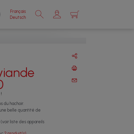
Français
×
Deutsch
viande
0
!
ps du hachoir.
une belle quantité de
voir liste des appareils
vec
2 produit(s)