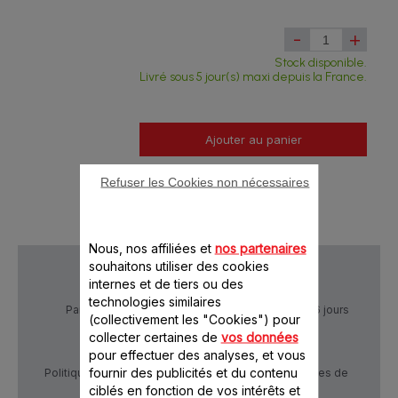
-
+
Stock disponible.
Livré sous 5 jour(s) maxi depuis la France.
Ajouter au panier
Refuser les Cookies non nécessaires
Nous, nos affiliées et
nos partenaires
souhaitons utiliser des cookies
internes et de tiers ou des
technologies similaires
Paiement Sécurisé
Livraison sous 5 à 6 jours
(collectivement les "Cookies") pour
collecter certaines de
vos données
pour effectuer des analyses, et vous
fournir des publicités et du contenu
Politique de confidentialité
Conditions générales de
vente
ciblés en fonction de vos intérêts et