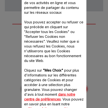
de vos activités en ligne et vous
permettre de partager du contenu
sur les réseaux sociaux
Autre(s) accessoire(s)
Vous pouvez accepter ou refuser ce
qui précède en cliquant sur
recommandé(s)
"Accepter tous les Cookies" ou
"Refuser les Cookies non
nécessaires". Veuillez noter que si
vous refusez les Cookies, nous
n'utiliserons que les Cookies
nécessaires au bon fonctionnement
du site Web.
Cliquez sur
"Mes Choix"
pour plus
d'informations sur les différentes
catégories de Cookies et pour
Plaques à gaufre x 2
accéder à une sélection plus
TS-01035830
granulaire. Vous pouvez changer
Pour réaliser des gaufres
d'avis à tout moment
dans notre
qui contenteront tous les
centre de préférences
. Vous pouvez
gourmands !
en savoir plus en lisant notre
Stock disponible.