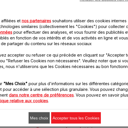
affiliées et
nos partenaires
souhaitons utiliser des cookies internes 
chnologies similaires (collectivement les "Cookies") pour collecter 
onnées
pour effectuer des analyses, et vous fournir des publicités e
Bol hachoir MS-
blés en fonction de vos intérêts et de vos activités en ligne et vous
Verre doseur MS-
652185
 de partager du contenu sur les réseaux sociaux
651614
Transparent et gradué :
Pratique avec une capacité
suivez la recette facilement
ez accepter ou refuser ce qui précède en cliquant sur "Accepter t
de 800 ml
!
ou "Refuser les Cookies non nécessaires". Veuillez noter que si vo
Stock disponible.
Stock disponible.
es, nous n'utiliserons que les Cookies nécessaires au bon fonction
3.70 CHF
3.70 CHF
ur
"Mes Choix"
pour plus d'informations sur les différentes catégori
t pour accéder à une sélection plus granulaire. Vous pouvez chang
Ajouter au panier
Ajouter au panier
oment
dans notre centre de préférences
. Vous pouvez en savoir plus
tique relative aux cookies
.
Mes choix
Accepter tous les Cookies