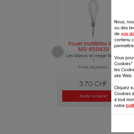
Nous, nos 
ou des te
de
vos d
contenu ci
Fouet multibrins inox
permettre
MS-650439
Les blancs en neige faciles
Vous pouv
!
Cookies" 
Stock disponible.
les Cooki
site Web.
3.70 CHF
Cliquez s
Cookies e
Ajouter au panier
à tout m
notre
poli