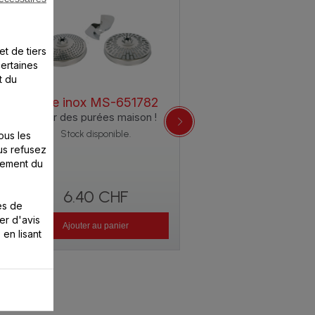
et de tiers
certaines
t du
Pale inox MS-651782
Pour des purées maison !
ous les
Stock disponible.
us refusez
nement du
6.40 CHF
es de
er d'avis
Ajouter au panier
 en lisant