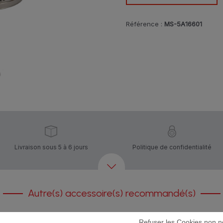
Référence :
MS-5A16601
Livraison sous 5 à 6 jours
Politique de confidentialité
Autre(s) accessoire(s) recommandé(s)
Refuser les Cookies non n