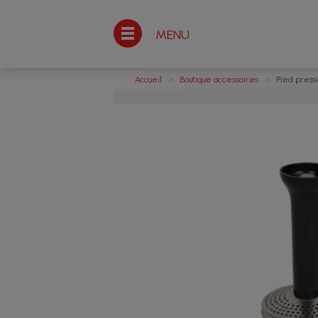
MENU
>
>
Accueil
Boutique accessoires
Pied press