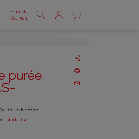
Français
×
Deutsch
e purée
MS-
ée définitivement
vec
1 produit(s)