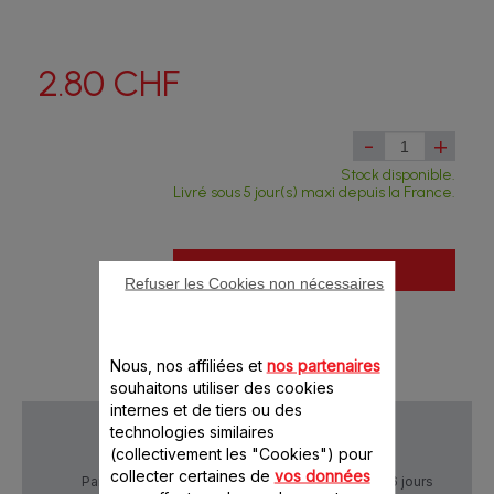
2.80 CHF
-
+
Stock disponible.
Livré sous 5 jour(s) maxi depuis la France.
Ajouter au panier
Refuser les Cookies non nécessaires
Nous, nos affiliées et
nos partenaires
souhaitons utiliser des cookies
internes et de tiers ou des
technologies similaires
(collectivement les "Cookies") pour
collecter certaines de
vos données
Paiement Sécurisé
Livraison sous 5 à 6 jours