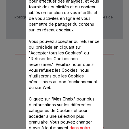
pour effectuer des analyses, et vous
fournir des publicités et du contenu
ciblés en fonction de vos intérêts et
Politique de confidentialité
Conditions générales de
de vos activités en ligne et vous
vente
permettre de partager du contenu
sur les réseaux sociaux
Vous pouvez accepter ou refuser ce
qui précède en cliquant sur
Autre(s) accessoire(s)
"Accepter tous les Cookies" ou
"Refuser les Cookies non
recommandé(s)
nécessaires". Veuillez noter que si
vous refusez les Cookies, nous
n'utiliserons que les Cookies
nécessaires au bon fonctionnement
du site Web.
Cliquez sur
"Mes Choix"
pour plus
d'informations sur les différentes
catégories de Cookies et pour
accéder à une sélection plus
granulaire. Vous pouvez changer
Rondelle Blender MS-
d'avis à tout moment
dans notre