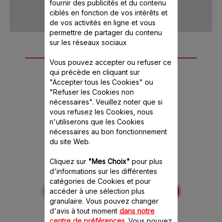
vente
fournir des publicités et du contenu
ciblés en fonction de vos intérêts et
de vos activités en ligne et vous
permettre de partager du contenu
sur les réseaux sociaux
Autre(s) accessoire(s)
Vous pouvez accepter ou refuser ce
recommandé(s)
qui précède en cliquant sur
"Accepter tous les Cookies" ou
"Refuser les Cookies non
nécessaires". Veuillez noter que si
vous refusez les Cookies, nous
n'utiliserons que les Cookies
nécessaires au bon fonctionnement
du site Web.
Cliquez sur
"Mes Choix"
pour plus
d'informations sur les différentes
Couteau blanc hachoir
catégories de Cookies et pour
MS-8030000708
accéder à une sélection plus
Préparer le repas devient
granulaire. Vous pouvez changer
un jeu d'enfant
d'avis à tout moment
dans notre
Stock disponible.
centre de préférences
. Vous pouvez