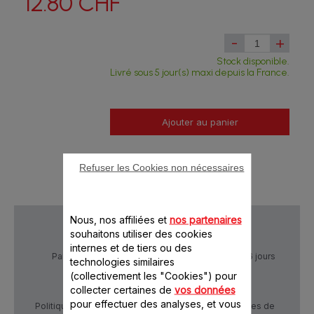
12.80 CHF
-
+
Stock disponible.
Livré sous 5 jour(s) maxi depuis la France.
Ajouter au panier
Refuser les Cookies non nécessaires
Nous, nos affiliées et
nos partenaires
souhaitons utiliser des cookies
internes et de tiers ou des
Paiement Sécurisé
Livraison sous 5 à 6 jours
technologies similaires
(collectivement les "Cookies") pour
collecter certaines de
vos données
pour effectuer des analyses, et vous
Politique de confidentialité
Conditions générales de