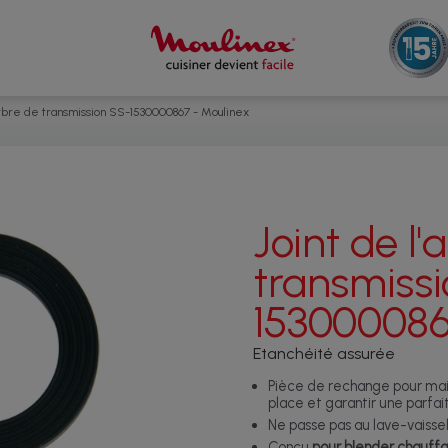
'arbre de transmission SS-1530000867 - Moulinex
Joint de l'
transmiss
15300008
Etanchéité assurée
Pièce de rechange pour mai
place et garantir une parfa
Ne passe pas au lave-vaissel
Conçu
pour blender chauffa