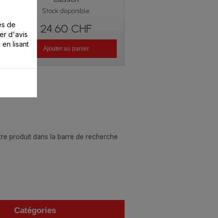
Stock disponible.
es de
24.60 CHF
er d'avis
 en lisant
Ajouter au panier
otre produit dans la barre de recherche
Catégories