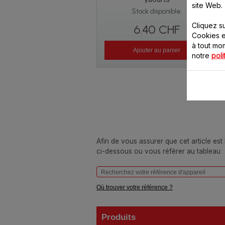
site Web.
Stock disponible.
Cliquez s
6.40 CHF
Cookies e
à tout m
Ajouter au panier
notre
poli
Afin de vous assurer que cet article est
ci-dessous ou vous référer au tableau
Où trouver votre référence ?
Produits