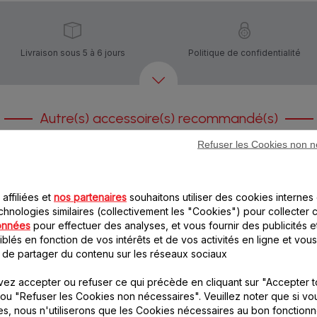
Livraison sous 5 à 6 jours
Politique de confidentialité
Autre(s) accessoire(s) recommandé(s)
Refuser les Cookies non n
affiliées et
nos partenaires
souhaitons utiliser des cookies internes 
chnologies similaires (collectivement les "Cookies") pour collecter 
onnées
pour effectuer des analyses, et vous fournir des publicités e
blés en fonction de vos intérêts et de vos activités en ligne et vous
 de partager du contenu sur les réseaux sociaux
Patin SS-1530000858
Joint gris couvercle
bol SS-1530000861
Une utilisation silencieuse
ez accepter ou refuser ce qui précède en cliquant sur "Accepter t
et sans vibration de vos
Indispensable pour une
ou "Refuser les Cookies non nécessaires". Veuillez noter que si vo
appareils !
bonne étanchéïté
es, nous n'utiliserons que les Cookies nécessaires au bon fonction
Stock disponible.