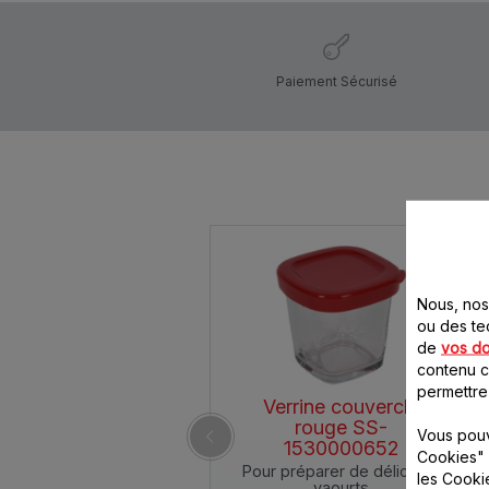
Paiement Sécurisé
Nous, nos 
ou des te
de
vos d
contenu ci
permettre
Verrine couvercle
rouge SS-
Vous pouv
1530000652
Cookies" 
Pour préparer de délicieux
les Cooki
yaourts