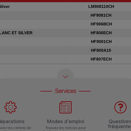
Références
ilver
LM908110CH
HF9081CH
HF906BCH
LANC ET SILVER
HF806ECH
HF9001CH
HF800A10
HF807ECH
Services
éparations
Modes d'emploi
Question
fréquente
uvez les centres de
Trouvez les notices pour