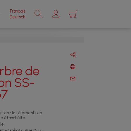
Français
×
Deutsch
arbre de
ion SS-
67
ntenir les éléments en
ite étanchéité
le.
nt et robot cuiseur
(voir