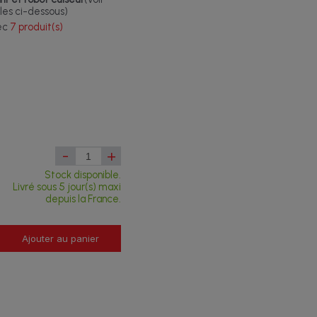
les ci-dessous)
vec
7 produit(s)
-
+
Stock disponible.
Livré sous 5 jour(s) maxi
depuis la France.
Ajouter au panier