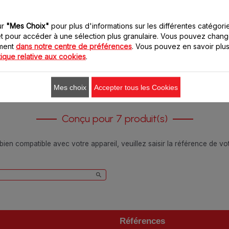
Stock disponible.
ur
"Mes Choix"
pour plus d'informations sur les différentes catégori
5.50 CHF
8.20 CHF
t pour accéder à une sélection plus granulaire. Vous pouvez chang
oment
dans notre centre de préférences
. Vous pouvez en savoir plus
Ajouter au panier
Ajouter au panier
tique relative aux cookies
.
Mes choix
Accepter tous les Cookies
Conçu pour 7 produit(s)
 bien compatible avec votre appareil, veuillez saisir la référence de v
Références