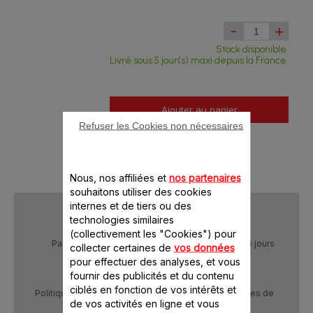
-
+
Stock disponible.
Livré sous 5 jour(s) maxi depuis la France.
Ajouter au panier
Refuser les Cookies non nécessaires
Nous, nos affiliées et
nos partenaires
souhaitons utiliser des cookies
internes et de tiers ou des
technologies similaires
(collectivement les "Cookies") pour
Paiement Sécurisé
Livraison sous 5 à 6 jours
collecter certaines de
vos données
pour effectuer des analyses, et vous
fournir des publicités et du contenu
ciblés en fonction de vos intérêts et
Politique de confidentialité
Conditions générales de
de vos activités en ligne et vous
vente