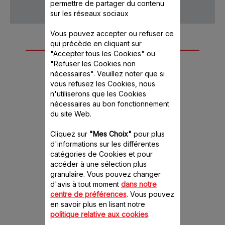
permettre de partager du contenu
sur les réseaux sociaux
Vous pouvez accepter ou refuser ce
qui précède en cliquant sur
Autre(s) accessoire(s)
"Accepter tous les Cookies" ou
recommandé(s)
"Refuser les Cookies non
nécessaires". Veuillez noter que si
vous refusez les Cookies, nous
n'utiliserons que les Cookies
nécessaires au bon fonctionnement
du site Web.
Cliquez sur
"Mes Choix"
pour plus
d'informations sur les différentes
catégories de Cookies et pour
accéder à une sélection plus
Fouet à émulsionner
granulaire. Vous pouvez changer
x2 SS-192401 (!
d'avis à tout moment
dans notre
Attention compatibilité
centre de préférences
. Vous pouvez
!)
en savoir plus en lisant notre
Des émulsions résussies
politique relative aux cookies
.
en un tour de main!