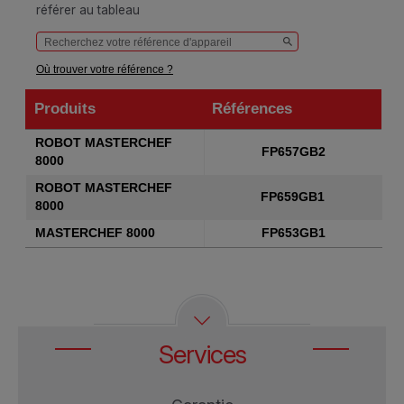
référer au tableau
Où trouver votre référence ?
Produits
Références
Produits
Références
ROBOT MASTERCHEF
FP657GB2
8000
ROBOT MASTERCHEF
FP659GB1
8000
MASTERCHEF 8000
FP653GB1
Services