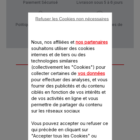
Paiement Sécurisé
Livraison sous 5 à 6 jours
Refuser les Cookies non nécessaires
Politique de confidentialité
Conditions générales de
vente
Nous, nos affiliées et
nos partenaires
souhaitons utiliser des cookies
internes et de tiers ou des
technologies similaires
Autre(s) accessoire(s)
(collectivement les "Cookies") pour
recommandé(s)
collecter certaines de
vos données
pour effectuer des analyses, et vous
fournir des publicités et du contenu
ciblés en fonction de vos intérêts et
de vos activités en ligne et vous
permettre de partager du contenu
sur les réseaux sociaux
Vous pouvez accepter ou refuser ce
qui précède en cliquant sur
"Accepter tous les Cookies" ou