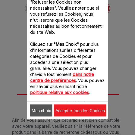
Couteau blanc hachoir
"Refuser les Cookies non
MS-8030000708
nécessaires". Veuillez noter que si
Préparer le repas devient
vous refusez les Cookies, nous
un jeu d'enfant
n'utiliserons que les Cookies
Stock disponible.
nécessaires au bon fonctionnement
du site Web.
8.20 CHF
Cliquez sur
"Mes Choix"
pour plus
d'informations sur les différentes
Ajouter au panier
catégories de Cookies et pour
accéder à une sélection plus
granulaire. Vous pouvez changer
d'avis à tout moment
dans notre
centre de préférences
. Vous pouvez
en savoir plus en lisant notre
Conçu pour 3
politique relative aux cookies
.
produit(s)
Mes choix
Accepter tous les Cookies
Afin de vous assurer que cet article est bien compatible
avec votre appareil, veuillez saisir la référence de votre
produit dans la barre de recherche ci-dessous ou vous