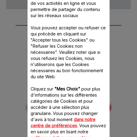
de vos activités en ligne et vous
permettre de partager du contenu
sur les réseaux sociaux
Autre(s) accessoire(s)
Vous pouvez accepter ou refuser ce
recommandé(s)
qui précède en cliquant sur
"Accepter tous les Cookies" ou
"Refuser les Cookies non
nécessaires". Veuillez noter que si
vous refusez les Cookies, nous
n'utiliserons que les Cookies
nécessaires au bon fonctionnement
du site Web.
Cliquez sur
"Mes Choix"
pour plus
d'informations sur les différentes
Couvercle SS-194076
catégories de Cookies et pour
Protège des projections
accéder à une sélection plus
granulaire. Vous pouvez changer
Stock disponible.
d'avis à tout moment
dans notre
centre de préférences
. Vous pouvez
en savoir plus en lisant notre