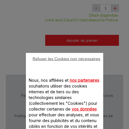
-
+
Stock disponible.
Livré sous 5 jour(s) maxi depuis la France.
Ajouter au panier
Refuser les Cookies non nécessaires
Nous, nos affiliées et
nos partenaires
souhaitons utiliser des cookies
internes et de tiers ou des
Paiement Sécurisé
Livraison sous 5 à 6 jours
technologies similaires
(collectivement les "Cookies") pour
collecter certaines de
vos données
pour effectuer des analyses, et vous
Politique de confidentialité
Conditions générales de
vente
fournir des publicités et du contenu
ciblés en fonction de vos intérêts et