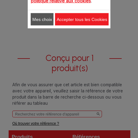
politique relative aux cookies
.
8.20 CHF
Ajouter au panier
Mes choix
Accepter tous les Cookies
Conçu pour 1
produit(s)
Afin de vous assurer que cet article est bien compatible
avec votre appareil, veuillez saisir la référence de votre
produit dans la barre de recherche ci-dessous ou vous
référer au tableau
Où trouver votre référence ?
Produits
Références