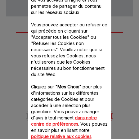
permettre de partager du contenu
sur les réseaux sociaux
Vous pouvez accepter ou refuser ce
Autre(s) accessoire(s)
qui précède en cliquant sur
"Accepter tous les Cookies" ou
recommandé(s)
"Refuser les Cookies non
nécessaires". Veuillez noter que si
vous refusez les Cookies, nous
n'utiliserons que les Cookies
nécessaires au bon fonctionnement
du site Web.
Cliquez sur
"Mes Choix"
pour plus
d'informations sur les différentes
catégories de Cookies et pour
accéder à une sélection plus
Bille de
granulaire. Vous pouvez changer
décompression pour
d'avis à tout moment
dans notre
Cookeo / Cook 4 Me
centre de préférences
. Vous pouvez
SS-994408
en savoir plus en lisant notre
Un régulateur de vapeur
politique relative aux cookies
.
indispensable !