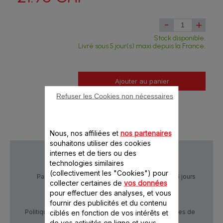
-
+
Stock disponible.
Livré sous 5 jour(s) maxi depuis la France.
Ajouter au panier
Refuser les Cookies non nécessaires
Nous, nos affiliées et
nos partenaires
souhaitons utiliser des cookies
internes et de tiers ou des
technologies similaires
(collectivement les "Cookies") pour
Paiement Sécurisé
Livraison sous 5 à 6 jours
collecter certaines de
vos données
pour effectuer des analyses, et vous
fournir des publicités et du contenu
Politique de confidentialité
Conditions générales de
ciblés en fonction de vos intérêts et
vente
de vos activités en ligne et vous