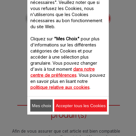
nécessaires". Veuillez noter que si
vous refusez les Cookies, nous
Poussoir grand
n'utiliserons que les Cookies
modèle SS-192278
nécessaires au bon fonctionnement
Pour réaliser rapidement
du site Web.
vos préparations !
Stock disponible.
Cliquez sur
"Mes Choix"
pour plus
d'informations sur les différentes
4.60 CHF
catégories de Cookies et pour
accéder à une sélection plus
granulaire. Vous pouvez changer
Ajouter au panier
d'avis à tout moment
dans notre
centre de préférences
. Vous pouvez
en savoir plus en lisant notre
politique relative aux cookies
.
Conçu pour 2
Mes choix
Accepter tous les Cookies
produit(s)
Afin de vous assurer que cet article est bien compatible