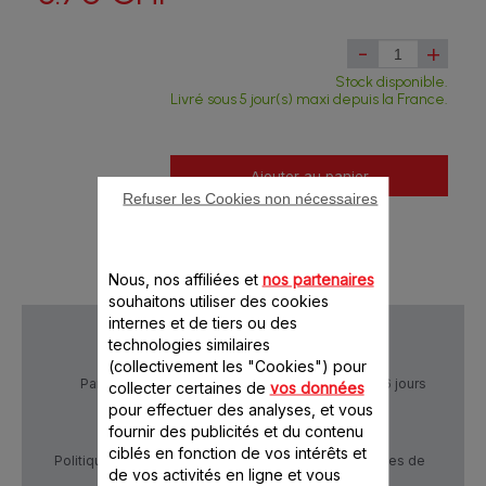
-
+
Stock disponible.
Livré sous 5 jour(s) maxi depuis la France.
Ajouter au panier
Refuser les Cookies non nécessaires
Nous, nos affiliées et
nos partenaires
souhaitons utiliser des cookies
internes et de tiers ou des
technologies similaires
(collectivement les "Cookies") pour
Paiement Sécurisé
Livraison sous 5 à 6 jours
collecter certaines de
vos données
pour effectuer des analyses, et vous
fournir des publicités et du contenu
ciblés en fonction de vos intérêts et
Politique de confidentialité
Conditions générales de
de vos activités en ligne et vous
vente