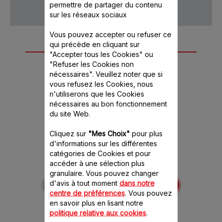
permettre de partager du contenu
sur les réseaux sociaux
Vous pouvez accepter ou refuser ce
qui précède en cliquant sur
Autre(s) accessoire(s)
"Accepter tous les Cookies" ou
recommandé(s)
"Refuser les Cookies non
nécessaires". Veuillez noter que si
vous refusez les Cookies, nous
n'utiliserons que les Cookies
nécessaires au bon fonctionnement
du site Web.
Cliquez sur
"Mes Choix"
pour plus
d'informations sur les différentes
catégories de Cookies et pour
accéder à une sélection plus
Rondelle Blender MS-
granulaire. Vous pouvez changer
0A11393
d'avis à tout moment
dans notre
Composant d'assemblage
centre de préférences
. Vous pouvez
du blender
en savoir plus en lisant notre
Stock disponible.
politique relative aux cookies
.