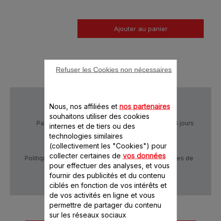
Ajouter au panier
Refuser les Cookies non nécessaires
Nous, nos affiliées et
nos partenaires
souhaitons utiliser des cookies
Paiement Sécurisé
Livraison sous 5 à 6 jours
internes et de tiers ou des
technologies similaires
(collectivement les "Cookies") pour
collecter certaines de
vos données
Politique de confidentialité
Conditions générales de
pour effectuer des analyses, et vous
vente
fournir des publicités et du contenu
ciblés en fonction de vos intérêts et
de vos activités en ligne et vous
permettre de partager du contenu
sur les réseaux sociaux
Autre(s) accessoire(s)