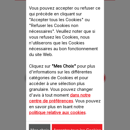
recommandé(s)
Vous pouvez accepter ou refuser ce
qui précède en cliquant sur
"Accepter tous les Cookies" ou
"Refuser les Cookies non
nécessaires". Veuillez noter que si
vous refusez les Cookies, nous
n'utiliserons que les Cookies
nécessaires au bon fonctionnement
du site Web.
Cliquez sur
"Mes Choix"
pour plus
Bouchon doseur MS-
d'informations sur les différentes
651086
catégories de Cookies et pour
A placer dans l'orifice du
accéder à une sélection plus
couvercle
granulaire. Vous pouvez changer
Stock disponible.
d'avis à tout moment
dans notre
centre de préférences
. Vous pouvez
en savoir plus en lisant notre
2.80 CHF
politique relative aux cookies
.
Ajouter au panier
Mes choix
Accepter tous les Cookies