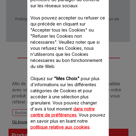
sur les réseaux sociaux
Vous pouvez accepter ou refuser ce
Politique de confidentialité
Conditions générales de
vente
qui précède en cliquant sur
"Accepter tous les Cookies" ou
"Refuser les Cookies non
nécessaires". Veuillez noter que si
vous refusez les Cookies, nous
n'utiliserons que les Cookies
Conçu pour 1
nécessaires au bon fonctionnement
produit(s)
du site Web.
Cliquez sur
"Mes Choix"
pour plus
Afin de vous assurer que cet article est bien compatible
d'informations sur les différentes
avec votre appareil, veuillez saisir la référence de votre
catégories de Cookies et pour
produit dans la barre de recherche ci-dessous ou vous
accéder à une sélection plus
référer au tableau
granulaire. Vous pouvez changer
d'avis à tout moment
dans notre
centre de préférences
. Vous pouvez
en savoir plus en lisant notre
Où trouver votre référence ?
politique relative aux cookies
.
Produits
Références