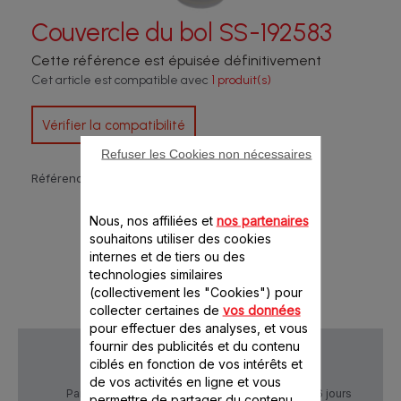
Couvercle du bol SS-192583
Cette référence est épuisée définitivement
Cet article est compatible avec
1 produit(s)
Vérifier la compatibilité
Refuser les Cookies non nécessaires
Référence :
SS-192583
Nous, nos affiliées et
nos partenaires
souhaitons utiliser des cookies
internes et de tiers ou des
technologies similaires
(collectivement les "Cookies") pour
collecter certaines de
vos données
pour effectuer des analyses, et vous
fournir des publicités et du contenu
ciblés en fonction de vos intérêts et
de vos activités en ligne et vous
Paiement Sécurisé
Livraison sous 5 à 6 jours
permettre de partager du contenu