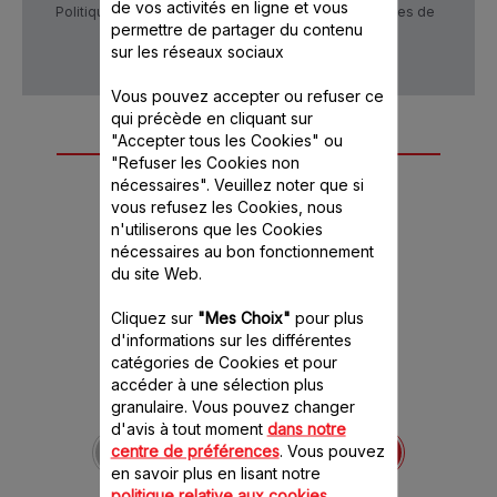
de vos activités en ligne et vous
Politique de confidentialité
Conditions générales de
permettre de partager du contenu
vente
sur les réseaux sociaux
Vous pouvez accepter ou refuser ce
qui précède en cliquant sur
"Accepter tous les Cookies" ou
Autre(s) accessoire(s)
"Refuser les Cookies non
recommandé(s)
nécessaires". Veuillez noter que si
vous refusez les Cookies, nous
n'utiliserons que les Cookies
nécessaires au bon fonctionnement
du site Web.
Cliquez sur
"Mes Choix"
pour plus
d'informations sur les différentes
catégories de Cookies et pour
accéder à une sélection plus
granulaire. Vous pouvez changer
Amortisseur SS-
d'avis à tout moment
dans notre
1530000382
centre de préférences
. Vous pouvez
Vendu à l'unité
en savoir plus en lisant notre
politique relative aux cookies
.
Stock disponible.