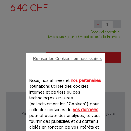
6.40 CHF
-
+
Stock disponible.
Livré sous 5 jour(s) maxi depuis la France.
Ajouter au panier
Refuser les Cookies non nécessaires
Nous, nos affiliées et
nos partenaires
souhaitons utiliser des cookies
internes et de tiers ou des
technologies similaires
(collectivement les "Cookies") pour
collecter certaines de
vos données
Paiement Sécurisé
Livraison sous 5 à 6 jours
pour effectuer des analyses, et vous
fournir des publicités et du contenu
ciblés en fonction de vos intérêts et