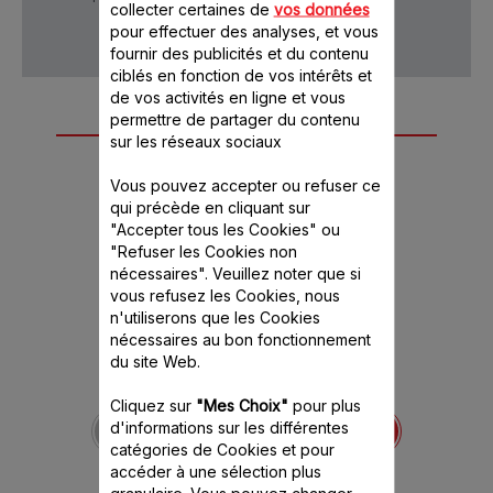
collecter certaines de
vos données
vente
pour effectuer des analyses, et vous
fournir des publicités et du contenu
ciblés en fonction de vos intérêts et
de vos activités en ligne et vous
permettre de partager du contenu
Autre(s) accessoire(s)
sur les réseaux sociaux
recommandé(s)
Vous pouvez accepter ou refuser ce
qui précède en cliquant sur
"Accepter tous les Cookies" ou
"Refuser les Cookies non
nécessaires". Veuillez noter que si
vous refusez les Cookies, nous
n'utiliserons que les Cookies
nécessaires au bon fonctionnement
du site Web.
Gobelet 800 ml MS-
Cliquez sur
"Mes Choix"
pour plus
4946320
d'informations sur les différentes
L'indispensable accessoire
catégories de Cookies et pour
de vos préparations
accéder à une sélection plus
Stock disponible.
granulaire. Vous pouvez changer