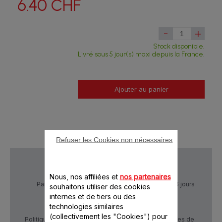
6.40 CHF
-
+
Stock disponible.
Livré sous 5 jour(s) maxi depuis la France.
Ajouter au panier
Refuser les Cookies non nécessaires
Nous, nos affiliées et
nos partenaires
Paiement Sécurisé
Livraison sous 5 à 6 jours
souhaitons utiliser des cookies
internes et de tiers ou des
technologies similaires
(collectivement les "Cookies") pour
Politique de confidentialité
Conditions générales de