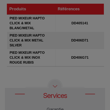
Produits
Références
Produits
Références
PIED MIXEUR HAPTO
CLICK & MIX
DD405141
BLANC/METAL
PIED MIXEUR HAPTO
CLICK & MIX METAL
DD406D71
SILVER
PIED MIXEUR HAPTO
CLICK & MIX INOX
DD406G71
ROUGE RUBIS
Services
Garantie