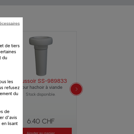
écessaires
et de tiers
certaines
t du
Poussoir SS-989833
ous les
Pour hachoir à viande
us refusez
nement du
Stock disponible.
es de
er d'avis
6.40 CHF
 en lisant
Ajouter au panier