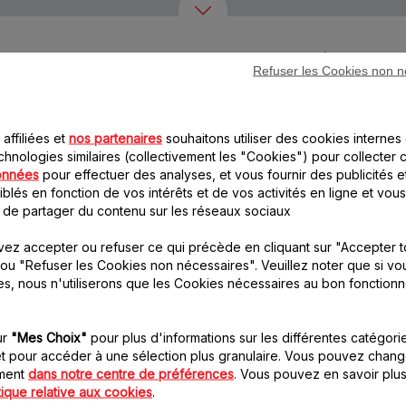
Autre(s) accessoire(s) recommandé(s)
Refuser les Cookies non n
affiliées et
nos partenaires
souhaitons utiliser des cookies internes 
chnologies similaires (collectivement les "Cookies") pour collecter 
onnées
pour effectuer des analyses, et vous fournir des publicités e
blés en fonction de vos intérêts et de vos activités en ligne et vous
 de partager du contenu sur les réseaux sociaux
Grille 7,5 mm SS-
Plateau aluminium SS-
ez accepter ou refuser ce qui précède en cliquant sur "Accepter t
192247
193128
ou "Refuser les Cookies non nécessaires". Veuillez noter que si vo
Hache tous types de
Pratique
es, nous n'utiliserons que les Cookies nécessaires au bon fonction
viandes, poissons,
Stock disponible.
légumes, fruits secs…
Stock disponible.
ur
"Mes Choix"
pour plus d'informations sur les différentes catégori
t pour accéder à une sélection plus granulaire. Vous pouvez chang
8.20 CHF
15.50 CHF
oment
dans notre centre de préférences
. Vous pouvez en savoir plus
tique relative aux cookies
.
Ajouter au panier
Ajouter au panier