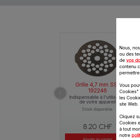
Nous, nos 
ou des te
de
vos d
contenu ci
permettre
Grille 4,7 mm SS-
Vous pouv
192246
Cookies" 
Indispensable à l'utilisation
les Cooki
de votre appareil
site Web.
Stock disponible.
Cliquez s
Cookies e
8.20 CHF
à tout m
notre
poli
Ajouter au panier