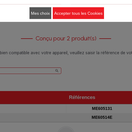
Mes choix
Accepter tous les Cookies
Conçu pour 2 produit(s)
 bien compatible avec votre appareil, veuillez saisir la référence de v
Références
Références
ME605131
ME60514E