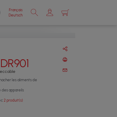
Français
×
Deutsch
ADR901
peccable
acher les aliments de
e des appareils
vec
2 produit(s)