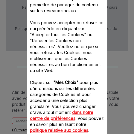
permettre de partager du contenu
Paiement Sécurisé
Livraison sous 5 à 6 jours
sur les réseaux sociaux
Vous pouvez accepter ou refuser ce
qui précède en cliquant sur
Politique de confidentialité
Conditions générales de
vente
"Accepter tous les Cookies" ou
"Refuser les Cookies non
nécessaires". Veuillez noter que si
vous refusez les Cookies, nous
n'utiliserons que les Cookies
Conçu pour 1
nécessaires au bon fonctionnement
du site Web.
produit(s)
Cliquez sur
"Mes Choix"
pour plus
d'informations sur les différentes
Afin de vous assurer que cet article est bien compatible
catégories de Cookies et pour
avec votre appareil, veuillez saisir la référence de votre
accéder à une sélection plus
produit dans la barre de recherche ci-dessous ou vous
granulaire. Vous pouvez changer
référer au tableau
d'avis à tout moment
dans notre
centre de préférences
. Vous pouvez
en savoir plus en lisant notre
politique relative aux cookies
.
Où trouver votre référence ?