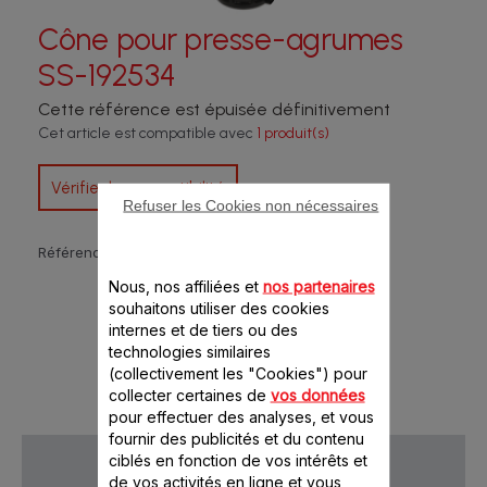
Cône pour presse-agrumes
SS-192534
Cette référence est épuisée définitivement
Cet article est compatible avec
1 produit(s)
Vérifier la compatibilité
Refuser les Cookies non nécessaires
Référence :
SS-192534
Nous, nos affiliées et
nos partenaires
souhaitons utiliser des cookies
internes et de tiers ou des
technologies similaires
(collectivement les "Cookies") pour
collecter certaines de
vos données
pour effectuer des analyses, et vous
fournir des publicités et du contenu
ciblés en fonction de vos intérêts et
de vos activités en ligne et vous