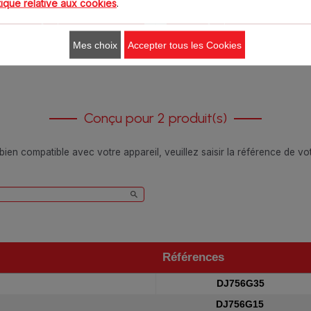
tique relative aux cookies
.
Ajouter au panier
Ajouter au panier
Mes choix
Accepter tous les Cookies
Conçu pour 2 produit(s)
 bien compatible avec votre appareil, veuillez saisir la référence de v
Références
Références
DJ756G35
DJ756G15