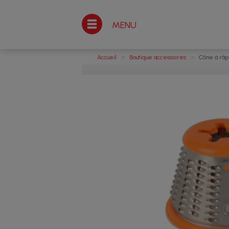
MENU
>
>
Accueil
Boutique accessoires
Cône à râp