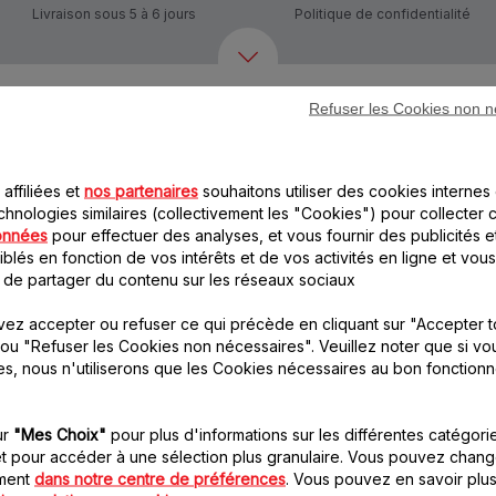
Livraison sous 5 à 6 jours
Politique de confidentialité
Refuser les Cookies non n
Autre(s) accessoire(s) recommandé(s)
affiliées et
nos partenaires
souhaitons utiliser des cookies internes 
chnologies similaires (collectivement les "Cookies") pour collecter 
onnées
pour effectuer des analyses, et vous fournir des publicités e
blés en fonction de vos intérêts et de vos activités en ligne et vous
 de partager du contenu sur les réseaux sociaux
ez accepter ou refuser ce qui précède en cliquant sur "Accepter t
Cône à émincer vert
Râpe à pommes de
ou "Refuser les Cookies non nécessaires". Veuillez noter que si vo
SS-193079
terre SS-193625
es, nous n'utiliserons que les Cookies nécessaires au bon fonction
Ce cône tranche finement
Risquez-vous à la recette
légumes, pommes et
des beignets de pommes
gruyère
de terre
ur
"Mes Choix"
pour plus d'informations sur les différentes catégori
Stock disponible.
Stock disponible.
t pour accéder à une sélection plus granulaire. Vous pouvez chang
oment
dans notre centre de préférences
. Vous pouvez en savoir plus
8.20 CHF
10.10 CHF