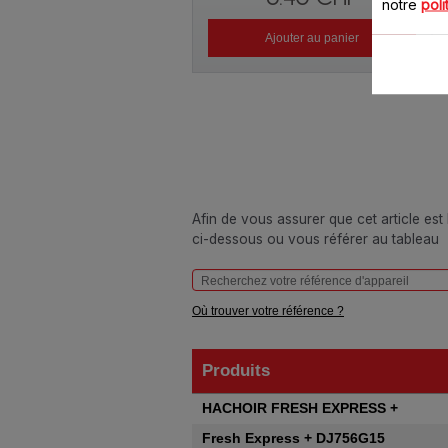
notre
poli
Ajouter au panier
Afin de vous assurer que cet article est
ci-dessous ou vous référer au tableau
Où trouver votre référence ?
Produits
Produits
HACHOIR FRESH EXPRESS +
Fresh Express + DJ756G15