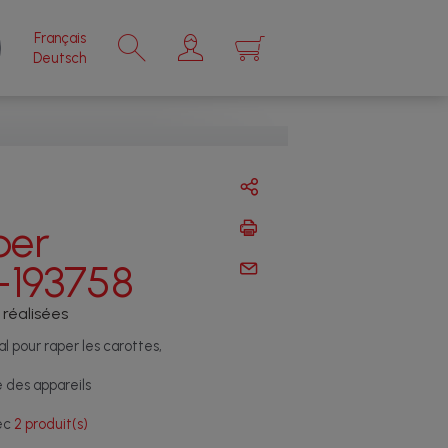
Français
×
Deutsch
per
-193758
 réalisées
l pour raper les carottes,
e des appareils
vec
2 produit(s)