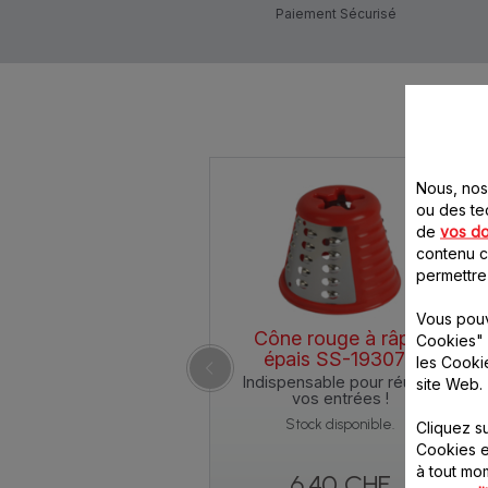
Paiement Sécurisé
Nous, nos 
ou des te
de
vos d
contenu ci
permettre
Vous pouv
Cône rouge à râper
Cookies" 
épais SS-193076
les Cooki
Indispensable pour réussir
site Web.
vos entrées !
Stock disponible.
Cliquez s
Cookies e
à tout m
6.40 CHF