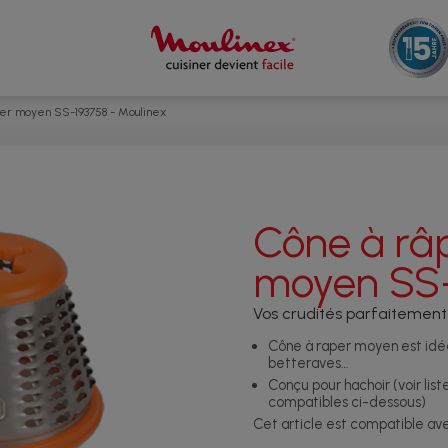
er moyen SS-193758 - Moulinex
Cône à râ
moyen SS
Vos crudités parfaitement
Cône à raper moyen est idéa
betteraves…
Conçu pour hachoir (voir list
compatibles ci-dessous)
Cet article est compatible a