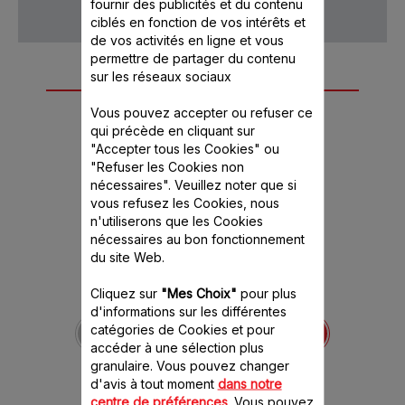
fournir des publicités et du contenu
ciblés en fonction de vos intérêts et
de vos activités en ligne et vous
permettre de partager du contenu
sur les réseaux sociaux
Autre(s) accessoire(s)
recommandé(s)
Vous pouvez accepter ou refuser ce
qui précède en cliquant sur
"Accepter tous les Cookies" ou
"Refuser les Cookies non
nécessaires". Veuillez noter que si
vous refusez les Cookies, nous
n'utiliserons que les Cookies
nécessaires au bon fonctionnement
du site Web.
Cliquez sur
"Mes Choix"
pour plus
Cône à râper épais
d'informations sur les différentes
rouge SS-193998
catégories de Cookies et pour
Pour les crudités par
accéder à une sélection plus
exemple !
granulaire. Vous pouvez changer
Stock disponible.
d'avis à tout moment
dans notre
centre de préférences
. Vous pouvez