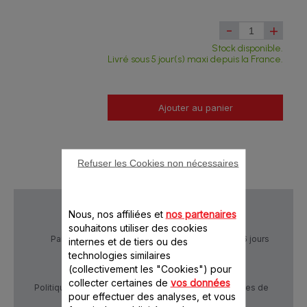
-
+
Stock disponible.
Livré sous 5 jour(s) maxi depuis la France.
Ajouter au panier
Refuser les Cookies non nécessaires
Nous, nos affiliées et
nos partenaires
souhaitons utiliser des cookies
Paiement Sécurisé
Livraison sous 5 à 6 jours
internes et de tiers ou des
technologies similaires
(collectivement les "Cookies") pour
collecter certaines de
vos données
Politique de confidentialité
Conditions générales de
pour effectuer des analyses, et vous
vente