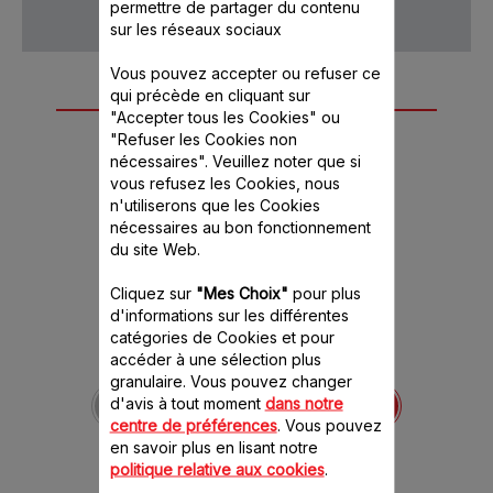
permettre de partager du contenu
sur les réseaux sociaux
Vous pouvez accepter ou refuser ce
qui précède en cliquant sur
Autre(s) accessoire(s)
"Accepter tous les Cookies" ou
recommandé(s)
"Refuser les Cookies non
nécessaires". Veuillez noter que si
vous refusez les Cookies, nous
n'utiliserons que les Cookies
nécessaires au bon fonctionnement
du site Web.
Cliquez sur
"Mes Choix"
pour plus
d'informations sur les différentes
catégories de Cookies et pour
accéder à une sélection plus
Amortisseur SS-
granulaire. Vous pouvez changer
1530000382
d'avis à tout moment
dans notre
Vendu à l'unité
centre de préférences
. Vous pouvez
en savoir plus en lisant notre
Stock disponible.
politique relative aux cookies
.