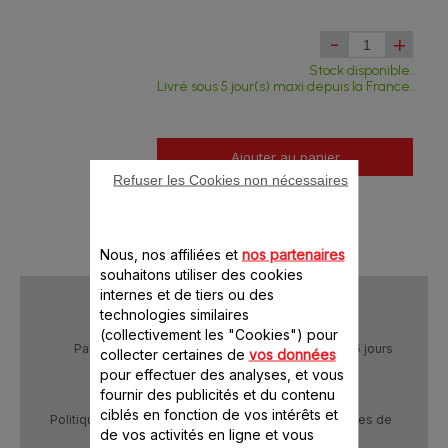
-
+
Stock disponible.
Livré sous 5 jour(s) maxi depuis la France.
Ajouter au panier
Refuser les Cookies non nécessaires
Nous, nos affiliées et
nos partenaires
souhaitons utiliser des cookies
internes et de tiers ou des
technologies similaires
(collectivement les "Cookies") pour
Paiement Sécurisé
Livraison sous 5 à 6 jours
collecter certaines de
vos données
pour effectuer des analyses, et vous
fournir des publicités et du contenu
ciblés en fonction de vos intérêts et
Politique de confidentialité
Conditions générales de
de vos activités en ligne et vous
vente