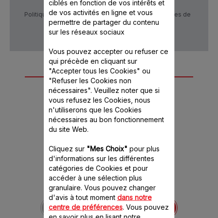
ciblés en fonction de vos intérêts et
de vos activités en ligne et vous
Politique de confidentialité
Conditions générales de
vente
permettre de partager du contenu
sur les réseaux sociaux
Vous pouvez accepter ou refuser ce
qui précède en cliquant sur
"Accepter tous les Cookies" ou
Autre(s) accessoire(s)
"Refuser les Cookies non
recommandé(s)
nécessaires". Veuillez noter que si
vous refusez les Cookies, nous
n'utiliserons que les Cookies
nécessaires au bon fonctionnement
du site Web.
Cliquez sur
"Mes Choix"
pour plus
d'informations sur les différentes
catégories de Cookies et pour
accéder à une sélection plus
granulaire. Vous pouvez changer
Batteur MS-652760
d'avis à tout moment
dans notre
Indispensable à la
centre de préférences
. Vous pouvez
confexion quotidienne de
en savoir plus en lisant notre