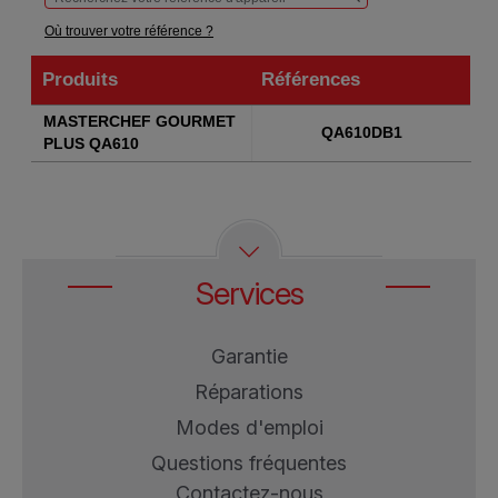
Où trouver votre référence ?
Produits
Références
Produits
Références
MASTERCHEF GOURMET
QA610DB1
PLUS QA610
Services
Garantie
Réparations
Modes d'emploi
Questions fréquentes
Contactez-nous