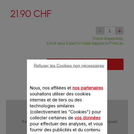
21.90 CHF
-
+
Stock disponible.
Livré sous 5 jour(s) maxi depuis la France.
Ajouter au panier
Refuser les Cookies non nécessaires
Nous, nos affiliées et
nos partenaires
souhaitons utiliser des cookies
internes et de tiers ou des
technologies similaires
(collectivement les "Cookies") pour
collecter certaines de
vos données
Paiement Sécurisé
Livraison sous 5 à 6 jours
pour effectuer des analyses, et vous
fournir des publicités et du contenu