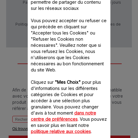
permettre de partager du contenu
Paiement Sécurisé
Livraison sous 5 à 6 jours
sur les réseaux sociaux
Vous pouvez accepter ou refuser ce
Politique de confidentialité
Conditions générales de
qui précède en cliquant sur
vente
"Accepter tous les Cookies" ou
"Refuser les Cookies non
nécessaires". Veuillez noter que si
vous refusez les Cookies, nous
n'utiliserons que les Cookies
Conçu pour 1
nécessaires au bon fonctionnement
du site Web.
produit(s)
Cliquez sur
"Mes Choix"
pour plus
d'informations sur les différentes
Afin de vous assurer que cet article est bien compatible
catégories de Cookies et pour
avec votre appareil, veuillez saisir la référence de votre
accéder à une sélection plus
produit dans la barre de recherche ci-dessous ou vous
granulaire. Vous pouvez changer
référer au tableau
d'avis à tout moment
dans notre
centre de préférences
. Vous pouvez
en savoir plus en lisant notre
Où trouver votre référence ?
politique relative aux cookies
.