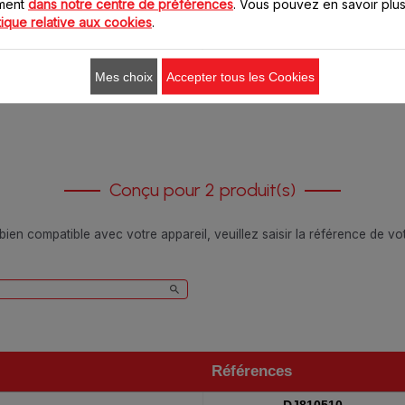
oment
dans notre centre de préférences
. Vous pouvez en savoir plus
tique relative aux cookies
.
10.10 CHF
10.10 CHF
Ajouter au panier
Ajouter au panier
Mes choix
Accepter tous les Cookies
Conçu pour 2 produit(s)
 bien compatible avec votre appareil, veuillez saisir la référence de v
Références
Références