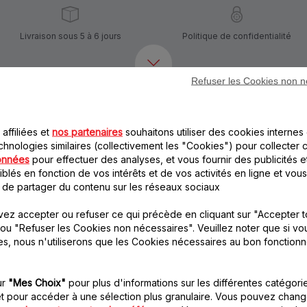
Livraison sous 5 à 6 jours
Politique de confidentialité
Refuser les Cookies non n
Autre(s) accessoire(s) recommandé(s)
affiliées et
nos partenaires
souhaitons utiliser des cookies internes 
chnologies similaires (collectivement les "Cookies") pour collecter 
onnées
pour effectuer des analyses, et vous fournir des publicités e
blés en fonction de vos intérêts et de vos activités en ligne et vous
 de partager du contenu sur les réseaux sociaux
ez accepter ou refuser ce qui précède en cliquant sur "Accepter t
ou "Refuser les Cookies non nécessaires". Veuillez noter que si vo
Cône à râper fin
Cône à râper fromage
es, nous n'utiliserons que les Cookies nécessaires au bon fonction
orange tout métal SS-
jaune SS-194000
193999
Parmesan tout frais pour
vos pâtes !
Pour les carottes râpées !
ur
"Mes Choix"
pour plus d'informations sur les différentes catégori
Stock disponible.
t pour accéder à une sélection plus granulaire. Vous pouvez chang
Stock disponible.