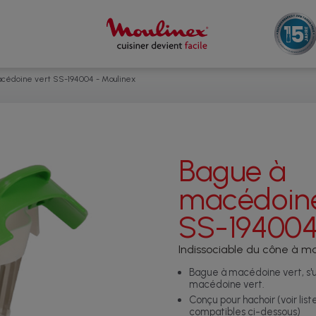
cédoine vert SS-194004 - Moulinex
Bague à
macédoine
SS-19400
Indissociable du cône à 
Bague à macédoine vert, s'ut
macédoine vert.
Conçu pour hachoir (voir list
compatibles ci-dessous)