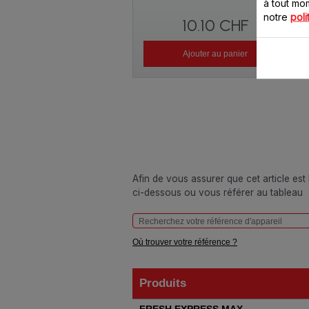
à tout m
notre
poli
10.10 CHF
Ajouter au panier
Afin de vous assurer que cet article est
ci-dessous ou vous référer au tableau
Où trouver votre référence ?
Produits
Produits