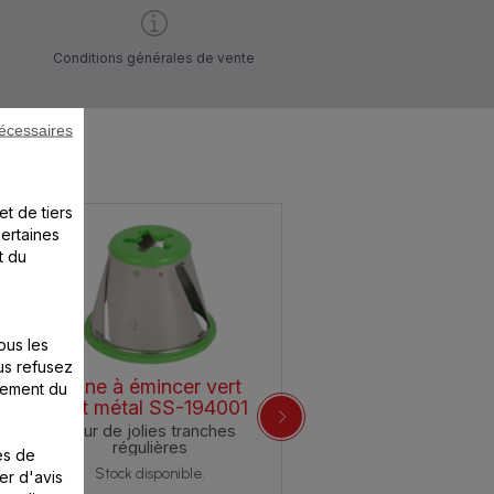
Conditions générales de vente
écessaires
et de tiers
certaines
t du
ous les
us refusez
Cône à émincer vert
nement du
tout métal SS-194001
Pour de jolies tranches
régulières
es de
Stock disponible.
er d'avis