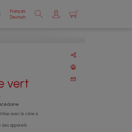
Français
×
Deutsch
 vert
4
macédoine
ilise avec le cône à
e des appareils