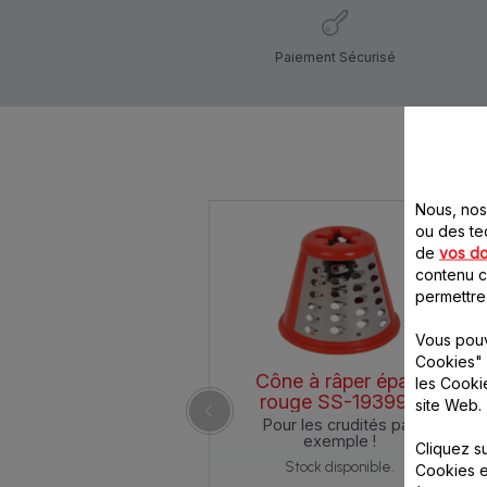
Paiement Sécurisé
Nous, nos 
ou des te
de
vos d
contenu ci
permettre
Vous pouv
Cookies" 
Cône à râper épais
les Cooki
rouge SS-193998
site Web.
Pour les crudités par
exemple !
Cliquez s
Stock disponible.
Cookies e