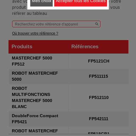
Mes choix
Accepter tous les Cookies
avec votre appareil, veuillez saisir la référence de votre
produit dans la barre de recherche ci-dessous ou vous
référer au tableau
Où trouver votre référence ?
Produits
Références
Produits
Références
MASTERCHEF 5000
FP5121CH
FP512
ROBOT MASTERCHEF
FP511115
5000
ROBOT
MULTIFONCTIONS
FP512110
MASTERCHEF 5000
BLANC
DoubleForce Compact
FP542111
FP5421
ROBOT MASTERCHEF
FP518GB1