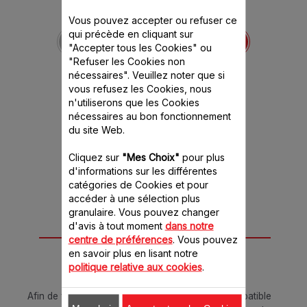
Couvercle de bol
Vous pouvez accepter ou refuser ce
hachoir MS-652091
qui précède en cliquant sur
Pour éviter les salissures
"Accepter tous les Cookies" ou
Stock disponible.
"Refuser les Cookies non
nécessaires". Veuillez noter que si
vous refusez les Cookies, nous
n'utiliserons que les Cookies
5.50 CHF
nécessaires au bon fonctionnement
du site Web.
Ajouter au panier
Cliquez sur
"Mes Choix"
pour plus
d'informations sur les différentes
catégories de Cookies et pour
accéder à une sélection plus
granulaire. Vous pouvez changer
d'avis à tout moment
dans notre
Conçu pour 5
centre de préférences
. Vous pouvez
en savoir plus en lisant notre
produit(s)
politique relative aux cookies
.
Afin de vous assurer que cet article est bien compatible