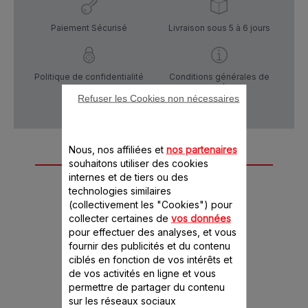
Paiement Sécurisé
Livraison sous 5 à 6 jours
Politique de confidentialité
Conditions générales de
vente
Refuser les Cookies non nécessaires
Nous, nos affiliées et
nos partenaires
Autre(s) accessoire(s)
souhaitons utiliser des cookies
internes et de tiers ou des
recommandé(s)
technologies similaires
(collectivement les "Cookies") pour
collecter certaines de
vos données
pour effectuer des analyses, et vous
fournir des publicités et du contenu
ciblés en fonction de vos intérêts et
de vos activités en ligne et vous
permettre de partager du contenu
sur les réseaux sociaux