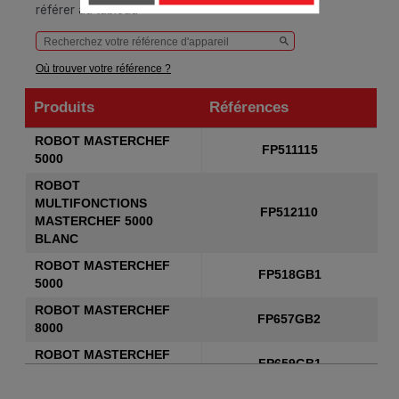
référer au tableau
Où trouver votre référence ?
Produits
Références
Produits
Références
ROBOT MASTERCHEF
FP511115
5000
ROBOT
MULTIFONCTIONS
FP512110
MASTERCHEF 5000
BLANC
ROBOT MASTERCHEF
FP518GB1
5000
ROBOT MASTERCHEF
FP657GB2
8000
ROBOT MASTERCHEF
FP659GB1
8000