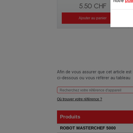
notre
poli
5.50 CHF
Ajouter au panier
Afin de vous assurer que cet article est
ci-dessous ou vous référer au tableau
Où trouver votre référence ?
Produits
Produits
ROBOT MASTERCHEF 5000