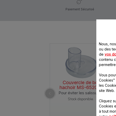
Paiement Sécurisé
Nous, nos 
ou des te
de
vos d
contenu ci
permettre
Vous pouv
Cookies" 
Couvercle de bol
les Cooki
hachoir MS-652091
site Web.
Pour éviter les salissures
Stock disponible.
Cliquez s
Cookies e
à tout m