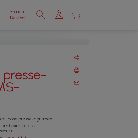
Français
×
Deutsch
 presse-
MS-
tion du cône presse-agrumes.
ons (voir liste des
ssous)
vec
1 produit(s)