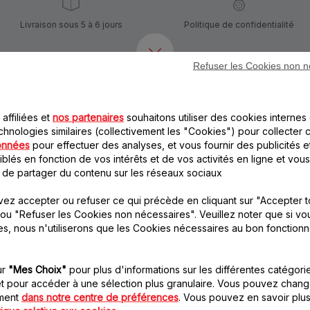
Livraison sous 5 à 6 jours
Politique de confidentialité
Refuser les Cookies non n
Autre(s) accessoire(s) recommandé(s)
affiliées et
nos partenaires
souhaitons utiliser des cookies internes 
chnologies similaires (collectivement les "Cookies") pour collecter 
onnées
pour effectuer des analyses, et vous fournir des publicités e
blés en fonction de vos intérêts et de vos activités en ligne et vous
 de partager du contenu sur les réseaux sociaux
ez accepter ou refuser ce qui précède en cliquant sur "Accepter t
ou "Refuser les Cookies non nécessaires". Veuillez noter que si vo
Bol hachoir MS-
Couteau hachoir MS-
es, nous n'utiliserons que les Cookies nécessaires au bon fonction
652092
652100
Transparent et gradué
Mixez et hâchez menu en
un tour de main
Stock disponible.
ur
"Mes Choix"
pour plus d'informations sur les différentes catégori
Stock disponible.
t pour accéder à une sélection plus granulaire. Vous pouvez chang
oment
dans notre centre de préférences
. Vous pouvez en savoir plus