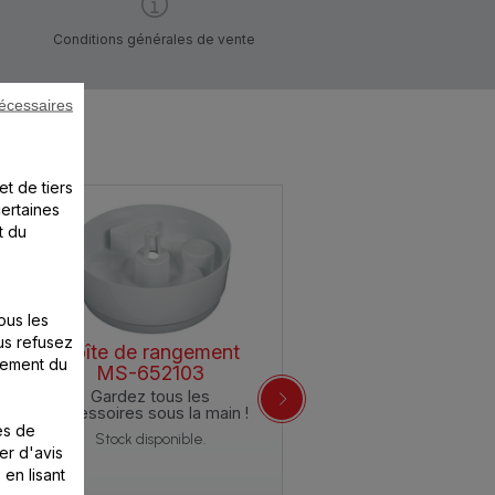
Conditions générales de vente
écessaires
et de tiers
certaines
t du
ous les
us refusez
Boîte de rangement
nement du
MS-652103
Gardez tous les
accessoires sous la main !
es de
Stock disponible.
er d'avis
 en lisant