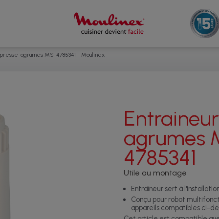
 presse-agrumes MS-4785341 - Moulinex
Entraineur
agrumes 
4785341
Utile au montage
Entraîneur sert à l'installa
Conçu pour robot multifoncti
appareils compatibles ci-de
Cet article est compatible a