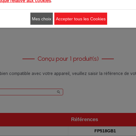
tique relative aux cookies
.
8.20 CHF
5.50 CHF
Mes choix
Accepter tous les Cookies
Ajouter au panier
Ajouter au panier
Conçu pour 1 produit(s)
 bien compatible avec votre appareil, veuillez saisir la référence de v
Références
Références
FP518GB1