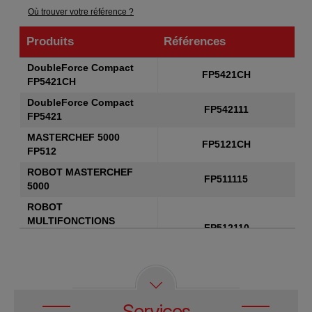
Où trouver votre référence ?
Produits
Références
Produits
Références
DoubleForce Compact
FP5421CH
FP5421CH
DoubleForce Compact
FP542111
FP5421
MASTERCHEF 5000
FP5121CH
FP512
ROBOT MASTERCHEF
FP511115
5000
ROBOT
MULTIFONCTIONS
FP512110
MASTERCHEF 5000
BLANC
ROBOT MASTERCHEF
FP518GB1
5000
Services