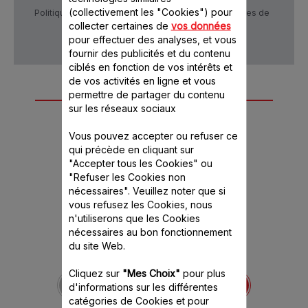
(collectivement les "Cookies") pour
Politique de confidentialité
Conditions générales de
vente
collecter certaines de
vos données
pour effectuer des analyses, et vous
fournir des publicités et du contenu
ciblés en fonction de vos intérêts et
de vos activités en ligne et vous
Autre(s) accessoire(s)
permettre de partager du contenu
sur les réseaux sociaux
recommandé(s)
Vous pouvez accepter ou refuser ce
qui précède en cliquant sur
"Accepter tous les Cookies" ou
"Refuser les Cookies non
nécessaires". Veuillez noter que si
vous refusez les Cookies, nous
n'utiliserons que les Cookies
nécessaires au bon fonctionnement
du site Web.
Bol hachoir MS-
652092
Cliquez sur
"Mes Choix"
pour plus
Transparent et gradué
d'informations sur les différentes
catégories de Cookies et pour
Stock disponible.