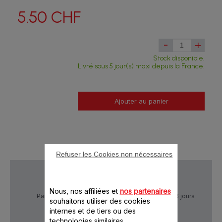
5.50 CHF
-
+
Stock disponible.
Livré sous 5 jour(s) maxi depuis la France.
Ajouter au panier
Refuser les Cookies non nécessaires
Nous, nos affiliées et
nos partenaires
Paiement Sécurisé
Livraison sous 5 à 6 jours
souhaitons utiliser des cookies
internes et de tiers ou des
technologies similaires