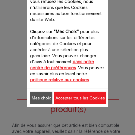
vous refusez les Cookies, nous
Bol gradué SS-
n'utiliserons que les Cookies
989773
nécessaires au bon fonctionnement
Idéal pour mesurer et
du site Web.
verser facilement les
préparations
Cliquez sur
"Mes Choix"
pour plus
Stock disponible.
d'informations sur les différentes
catégories de Cookies et pour
10.10 CHF
accéder à une sélection plus
granulaire. Vous pouvez changer
Ajouter au panier
d'avis à tout moment
dans notre
centre de préférences
. Vous pouvez
en savoir plus en lisant notre
politique relative aux cookies
.
Conçu pour 1
Mes choix
Accepter tous les Cookies
produit(s)
Afin de vous assurer que cet article est bien compatible
avec votre appareil, veuillez saisir la référence de votre