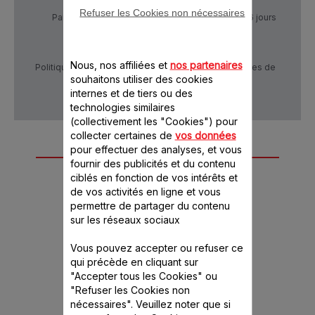
Refuser les Cookies non nécessaires
Paiement Sécurisé
Livraison sous 5 à 6 jours
Nous, nos affiliées et
nos partenaires
Politique de confidentialité
Conditions générales de
vente
souhaitons utiliser des cookies
internes et de tiers ou des
technologies similaires
(collectivement les "Cookies") pour
collecter certaines de
vos données
pour effectuer des analyses, et vous
Autre(s) accessoire(s)
fournir des publicités et du contenu
recommandé(s)
ciblés en fonction de vos intérêts et
de vos activités en ligne et vous
permettre de partager du contenu
sur les réseaux sociaux
Vous pouvez accepter ou refuser ce
qui précède en cliquant sur
"Accepter tous les Cookies" ou
"Refuser les Cookies non
nécessaires". Veuillez noter que si