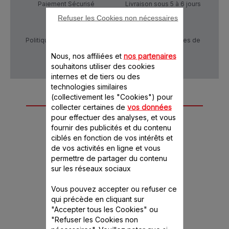
Paiement Sécurisé
Livraison sous 5 à 6 jours
Refuser les Cookies non nécessaires
Politique de confidentialité
Conditions générales de
vente
Nous, nos affiliées et
nos partenaires
souhaitons utiliser des cookies
internes et de tiers ou des
technologies similaires
(collectivement les "Cookies") pour
Autre(s) accessoire(s)
collecter certaines de
vos données
pour effectuer des analyses, et vous
recommandé(s)
fournir des publicités et du contenu
ciblés en fonction de vos intérêts et
de vos activités en ligne et vous
permettre de partager du contenu
sur les réseaux sociaux
Vous pouvez accepter ou refuser ce
qui précède en cliquant sur
"Accepter tous les Cookies" ou
"Refuser les Cookies non