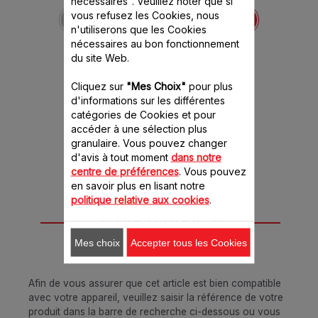
Couteau blanc hachoir
nécessaires". Veuillez noter que si
MS-8030000708
vous refusez les Cookies, nous
n'utiliserons que les Cookies
Préparer le repas devient
un jeu d'enfant
nécessaires au bon fonctionnement
du site Web.
Stock disponible.
Cliquez sur
"Mes Choix"
pour plus
8.20 CHF
d'informations sur les différentes
catégories de Cookies et pour
Ajouter au panier
accéder à une sélection plus
granulaire. Vous pouvez changer
d'avis à tout moment
dans notre
centre de préférences
. Vous pouvez
en savoir plus en lisant notre
politique relative aux cookies
.
Conçu pour 2
produit(s)
Mes choix
Accepter tous les Cookies
Afin de vous assurer que cet article est bien compatible
avec votre appareil, veuillez saisir la référence de votre
produit dans la barre de recherche ci-dessous ou vous