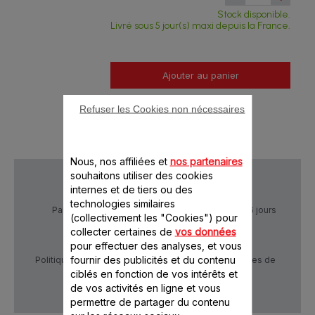
Stock disponible.
Livré sous 5 jour(s) maxi depuis la France.
Ajouter au panier
Refuser les Cookies non nécessaires
Nous, nos affiliées et
nos partenaires
souhaitons utiliser des cookies
internes et de tiers ou des
technologies similaires
Paiement Sécurisé
Livraison sous 5 à 6 jours
(collectivement les "Cookies") pour
collecter certaines de
vos données
pour effectuer des analyses, et vous
fournir des publicités et du contenu
Politique de confidentialité
Conditions générales de
vente
ciblés en fonction de vos intérêts et
de vos activités en ligne et vous
permettre de partager du contenu