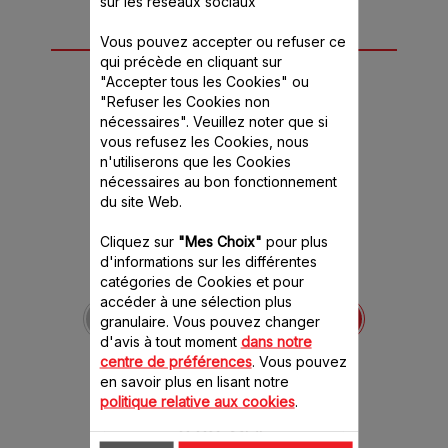
sur les réseaux sociaux
Autre(s) accessoire(s)
Vous pouvez accepter ou refuser ce
qui précède en cliquant sur
recommandé(s)
"Accepter tous les Cookies" ou
"Refuser les Cookies non
nécessaires". Veuillez noter que si
vous refusez les Cookies, nous
n'utiliserons que les Cookies
nécessaires au bon fonctionnement
du site Web.
Cliquez sur
"Mes Choix"
pour plus
d'informations sur les différentes
catégories de Cookies et pour
Râpe gros orange SS-
accéder à une sélection plus
194077
granulaire. Vous pouvez changer
Râpez grossièrement vos
d'avis à tout moment
dans notre
légumes !
centre de préférences
. Vous pouvez
Stock disponible.
en savoir plus en lisant notre
politique relative aux cookies
.
5.50 CHF