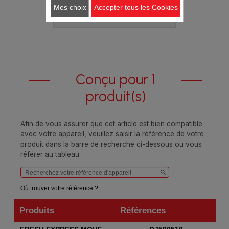
Mes choix
Accepter tous les Cookies
Ajouter au panier
Conçu pour 1
produit(s)
Afin de vous assurer que cet article est bien compatible
avec votre appareil, veuillez saisir la référence de votre
produit dans la barre de recherche ci-dessous ou vous
référer au tableau
Où trouver votre référence ?
Produits
Références
Produits
Références