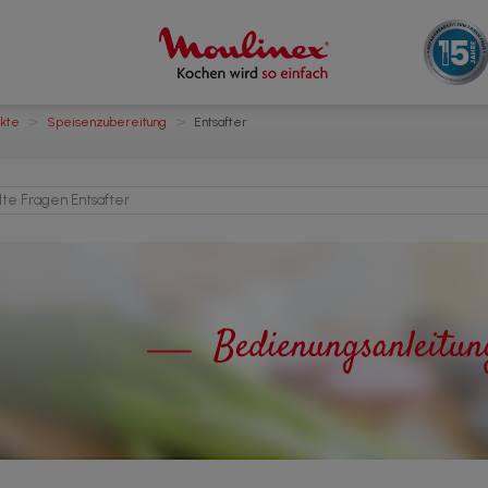
>
>
ukte
Speisenzubereitung
Entsafter
lte Fragen Entsafter