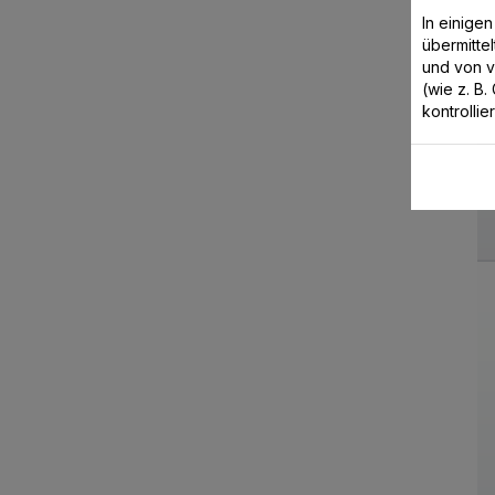
In einige
übermitte
und von 
(wie z. B
kontrollie