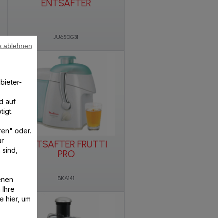
ENTSAFTER
JU650G31
s ablehnen
bieter-
d auf
igt.
ren" oder.
ur
ENTSAFTER FRUTTI
 sind,
PRO
enen
BKA141
 Ihre
e hier, um