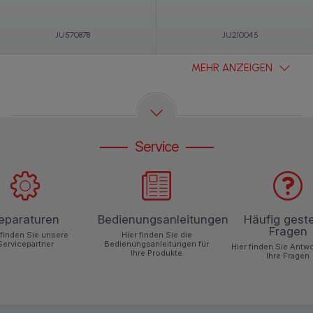
JU570878
JU210045
MEHR ANZEIGEN
Service
eparaturen
Bedienungsanleitungen
Häufig geste
Fragen
 finden Sie unsere
Hier finden Sie die
Servicepartner
Bedienungsanleitungen für
Hier finden Sie Antw
Ihre Produkte
Ihre Fragen