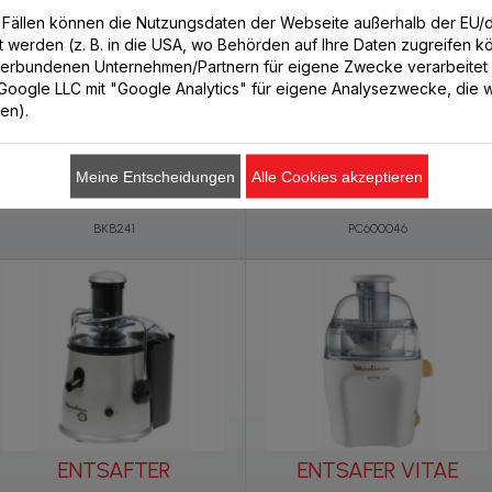
n Fällen können die Nutzungsdaten der Webseite außerhalb der EU
lt werden (z. B. in die USA, wo Behörden auf Ihre Daten zugreifen 
verbundenen Unternehmen/Partnern für eigene Zwecke verarbeitet
. Google LLC mit "Google Analytics" für eigene Analysezwecke, die wi
ren).
ZITRUSPRESSE
CITRUS PRESS
VITAPRESS 600
Meine Entscheidungen
Alle Cookies akzeptieren
BKB241
PC600046
ENTSAFTER
ENTSAFER VITAE