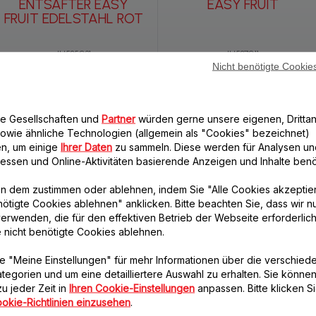
ENTSAFTER EASY
EASY FRUIT
FRUIT EDELSTAHL ROT
JU585G31
JU587G11
Nicht benötigte Cookie
re Gesellschaften und
Partner
würden gerne unsere eigenen, Drittan
owie ähnliche Technologien (allgemein als "Cookies" bezeichnet)
n, um einige
Ihrer Daten
zu sammeln. Diese werden für Analysen un
eressen und Online-Aktivitäten basierende Anzeigen und Inhalte benöt
n dem zustimmen oder ablehnen, indem Sie "Alle Cookies akzeptie
nötigte Cookies ablehnen" anklicken. Bitte beachten Sie, dass wir n
ENTSAFTER
ENTSAFTER
erwenden, die für den effektiven Betrieb der Webseite erforderlich
INFINYPRESS
e nicht benötigte Cookies ablehnen.
REVOLUTION
e "Meine Einstellungen" für mehr Informationen über die verschied
ZU500815
JU655H10
tegorien und um eine detailliertere Auswahl zu erhalten. Sie können
u jeder Zeit in
Ihren Cookie-Einstellungen
anpassen. Bitte klicken Si
okie-Richtlinien einzusehen
.