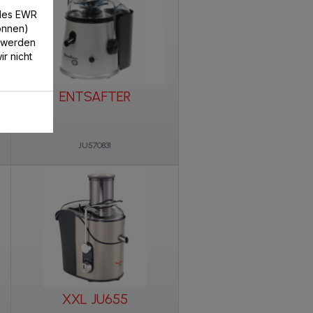
/des EWR
können)
 werden
r nicht
ENTSAFTER
JU570831
XXL JU655