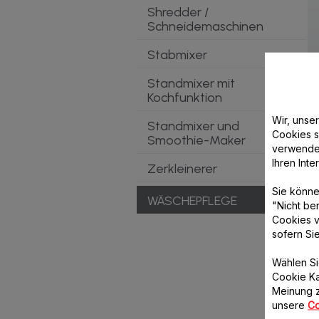
Shredder /
Schneidemaschinen
Stabmixer
Standmixer mit
Kochfunktion
Wir, unse
Standmixer und
Cookies s
Smoothie-Maker
verwende
Ihren Int
Zerkleinerer
Sie könne
WÄSCHEPFLEGE
"Nicht be
Cookies v
sofern Si
Wählen Si
Cookie Ka
Meinung z
unsere
Co