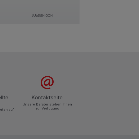
JU655H10CH
llte
Kontaktseite
Unsere Berater stehen Ihnen
zur Verfügung
orten auf