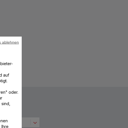
s ablehnen
bieter-
d auf
igt.
ren" oder.
ur
 sind,
enen
 Ihre