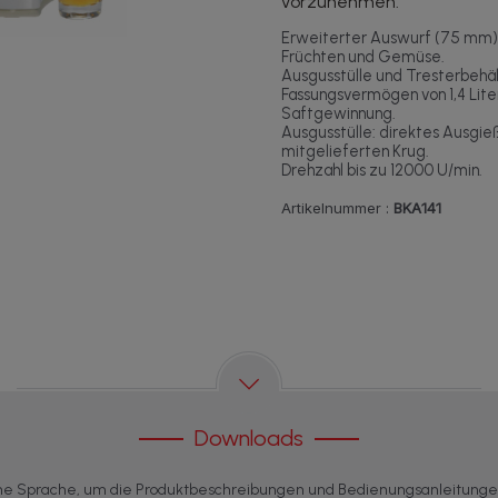
vorzunehmen.
Erweiterter Auswurf (75 mm): 
Früchten und Gemüse.
Ausgusstülle und Tresterbehä
Fassungsvermögen von 1,4 Liter
Saftgewinnung.
Ausgusstülle: direktes Ausgieß
mitgelieferten Krug.
Drehzahl bis zu 12000 U/min.
Artikelnummer :
BKA141
Downloads
ne Sprache, um die Produktbeschreibungen und Bedienungsanleitung