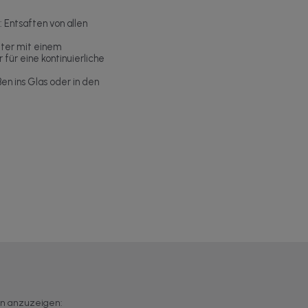
Entsaften von allen
lter mit einem
 für eine kontinuierliche
en ins Glas oder in den
en anzuzeigen: