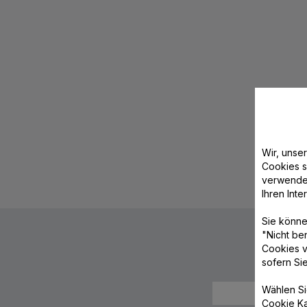
Wir, unse
Cookies s
verwende
Ihren Int
Sie könne
"Nicht be
Cookies v
sofern Si
Wählen Si
Cookie Ka