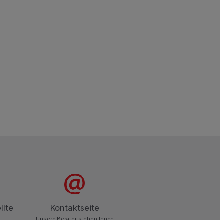
Deckel SS-19221
Pastellfarbe
Verfügbare Menge.
CHF 3.70
In den Warenkorb legen
llte
Kontaktseite
Unsere Berater stehen Ihnen