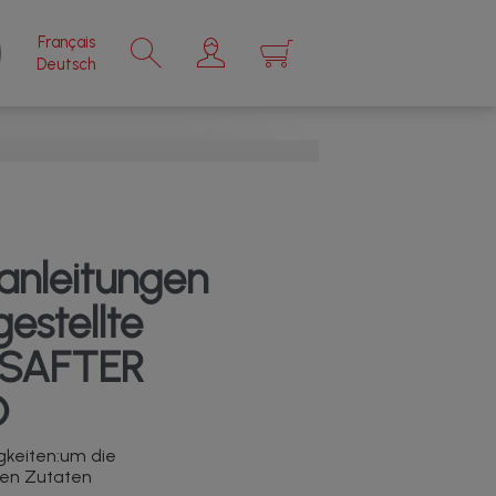
Français
×
Deutsch
anleitungen
estellte
TSAFTER
O
keiten:um die
den Zutaten