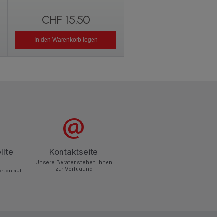
Verfügbare Menge.
CHF 15.50
CHF 12.80
In den Warenkorb legen
In den Warenkorb legen
llte
Kontaktseite
Unsere Berater stehen Ihnen
zur Verfügung
orten auf