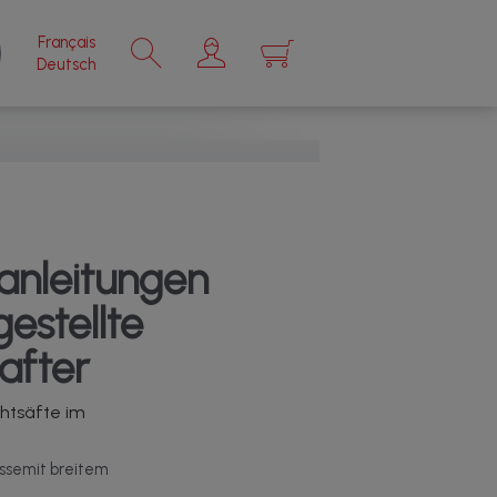
Français
×
Deutsch
anleitungen
estellte
after
htsäfte im
essemit breitem