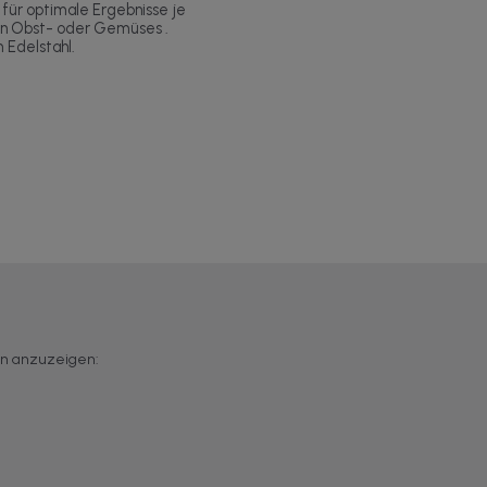
für optimale Ergebnisse je
n Obst- oder Gemüses .
 Edelstahl.
en anzuzeigen: