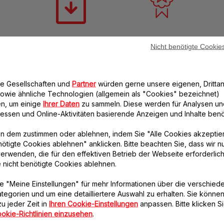
Bedienungsanleitung
Garantie-Informationen
Nicht benötigte Cookie
re Gesellschaften und
Partner
würden gerne unsere eigenen, Drittan
owie ähnliche Technologien (allgemein als "Cookies" bezeichnet)
n, um einige
Ihrer Daten
zu sammeln. Diese werden für Analysen un
eressen und Online-Aktivitäten basierende Anzeigen und Inhalte benöt
Häufige Fragen
n dem zustimmen oder ablehnen, indem Sie "Alle Cookies akzeptie
nötigte Cookies ablehnen" anklicken. Bitte beachten Sie, dass wir n
erwenden, die für den effektiven Betrieb der Webseite erforderlich
Optimale Verwendung des Produkts
e nicht benötigte Cookies ablehnen.
r der Saftzubereitung geschält und entkernt werden?
Pflege und Reinigung
e "Meine Einstellungen" für mehr Informationen über die verschied
 geschält noch entkernt werden. Früchte mit einer dicken, bitteren Schale
tegorien und um eine detailliertere Auswahl zu erhalten. Sie können
h den Entsafter am Stück verwenden?
 Entsafter reinigen?
Technische Unterstützung
rapefruit oder Ananas (Kern entfernen), sollten jedoch geschält werden.
u jeder Zeit in
Ihren Cookie-Einstellungen
anpassen. Bitte klicken Si
rmelonen oder Trauben müssen nicht entfernt werden, jedoch die Kerne a
erät nicht länger als 2 Minuten am Stück.
 unmittelbar nach dem Gebrauch reinigen.
sw.
ter in der Spülmaschine reinigen?
okie-Richtlinien einzusehen
.
wenn das Netzkabel meines Geräts beschädigt ist?
Weitere Fragen
t einer weichen Bürste in kaltem Wasser vorsichtig vorgereinigt werden.
ile sind spülmaschinenfest. Ausgenommen davon ist der Saftauffangbehält