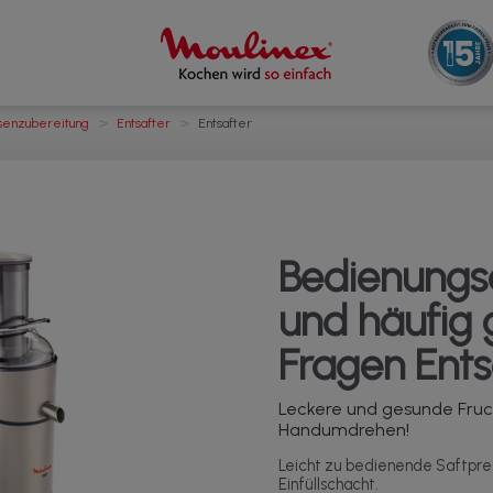
>
>
senzubereitung
Entsafter
Entsafter
Bedienungs
und häufig g
Fragen Ents
Leckere und gesunde Fruc
Handumdrehen!
Leicht zu bedienende Saftpr
Einfüllschacht.