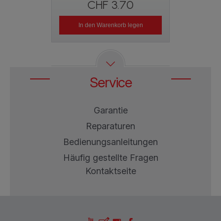
CHF 3.70
CH
In den Warenkorb legen
In den W
Service
Garantie
Reparaturen
Bedienungsanleitungen
Häufig gestellte Fragen
Kontaktseite