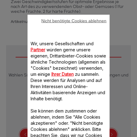
Zwei Geschwindigkeitsstufen für optimale Ergebnisse je
nach Art des zu verwendenden Obst- oder Gemüses (1 für
weiche Früchte, 2 für harte Früchte).
Nicht benötigte Cookies ablehnen
Artikelnummer :
JU585G31
Wir, unsere Gesellschaften und
Partner
würden gerne unsere
eigenen, Drittanbieter-Cookies sowie
Downloads
ähnliche Technologien (allgemein als
"Cookies" bezeichnet) verwenden,
um einige
Ihrer Daten
zu sammeln.
Wählen Sie eine Sprache, um die Produktbeschreibungen und
Diese werden für Analysen und auf
Bedienungsanleitungen anzuzeigen:
Ihren Interessen und Online-
Aktivitäten basierende Anzeigen und
Inhalte benötigt.
Sie können dem zustimmen oder
ablehnen, indem Sie "Alle Cookies
akzeptieren" oder. "Nicht benötigte
Cookies ablehnen" anklicken. Bitte
beachten Sie, dass wir nur Cookies