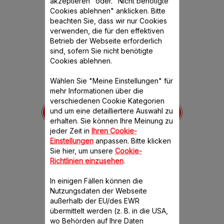
akzeptieren" oder. "Nicht benötigte
Cookies ablehnen" anklicken. Bitte
beachten Sie, dass wir nur Cookies
verwenden, die für den effektiven
Betrieb der Webseite erforderlich
sind, sofern Sie nicht benötigte
Cookies ablehnen.
Wählen Sie "Meine Einstellungen" für
mehr Informationen über die
001
Gehäuse Plastik Kegel
Stopfer aus Kunststoff
verschiedenen Cookie Kategorien
SS-1530000100
SS-1
ht mehr
und um eine detailliertere Auswahl zu
bar
Einfacher Gebrauch.
Einf
erhalten. Sie können Ihre Meinung zu
Lebensm
jeder Zeit in
Ihren Cookie-
Verfügbare Menge.
Fül
Einstellungen
anpassen. Bitte klicken
Verfüg
Sie hier, um unsere
Cookie-
Richtlinien einzusehen
.
CHF 11.00
CH
In einigen Fällen können die
In den Warenkorb legen
In den W
Nutzungsdaten der Webseite
außerhalb der EU/des EWR
übermittelt werden (z. B. in die USA,
wo Behörden auf Ihre Daten