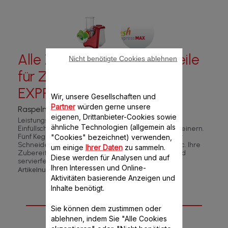
Alle Zubehör- und Ersatzteile
Nicht benötigte Cookies ablehnen
für ZERKLEINERER FRESH
EXPRESS MAX
Wir, unsere Gesellschaften und
Partner
würden gerne unsere
Raspeln und schneiden einfach gemacht!
eigenen, Drittanbieter-Cookies sowie
Leistungsstark aufgrund eines besonders großen
ähnliche Technologien (allgemein als
Einfüllschachts und großer Kegel für schnelles Zerkleinern.
Fünf Kegeln zum Reiben, Schneiden, Schaben oder
"Cookies" bezeichnet) verwenden,
Schneiden von Gemüse, Obst, Käse, Schokolade etc. Ihre
um einige
Ihrer Daten
zu sammeln.
Zubereitungen fallen direkt auf Ihren Teller und sind
Diese werden für Analysen und auf
servierfertig.br/>
Ihren Interessen und Online-
Artikelnummer :
DJ810510
Aktivitäten basierende Anzeigen und
Inhalte benötigt.
10 Zubehör-Teil(e)
Sie können dem zustimmen oder
für dieses Produkt
ablehnen, indem Sie "Alle Cookies