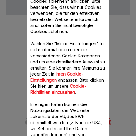
Cookies ablehnen" anklicken. Bitte
beachten Sie, dass wir nur Cookies
verwenden, die für den effektiven
Betrieb der Webseite erforderlich
sind, sofern Sie nicht benötigte
Weiteres
Cookies ablehnen.
empfohlenes
Wählen Sie "Meine Einstellungen" für
Zubehör
mehr Informationen über die
verschiedenen Cookie Kategorien
und um eine detailliertere Auswahl zu
erhalten. Sie können Ihre Meinung zu
jeder Zeit in
Ihren Cookie-
Einstellungen
anpassen. Bitte klicken
Sie hier, um unsere
Cookie-
Richtlinien einzusehen
.
In einigen Fällen können die
Nutzungsdaten der Webseite
Kegel zum grob
außerhalb der EU/des EWR
Raspeln Rot SS-
übermittelt werden (z. B. in die USA,
193998
wo Behörden auf Ihre Daten
Ideal für Rohkost!
zugreifen können) und von