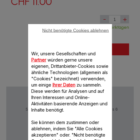
CHF 11.00
-
+
Verfügbar, Lieferung aus Frankreich in 5 Werktagen
Nicht benötigte Cookies ablehnen
In den Warenkorb legen
Wir, unsere Gesellschaften und
Partner
würden gerne unsere
eigenen, Drittanbieter-Cookies sowie
ähnliche Technologien (allgemein als
"Cookies" bezeichnet) verwenden,
um einige
Ihrer Daten
zu sammeln.
Diese werden für Analysen und auf
Ihren Interessen und Online-
Aktivitäten basierende Anzeigen und
Sichere Zahlung
Lieferzeiten: 5 bis 6
Inhalte benötigt.
Verktage
Sie können dem zustimmen oder
ablehnen, indem Sie "Alle Cookies
akzeptieren" oder. "Nicht benötigte
Datenschutz
AGB