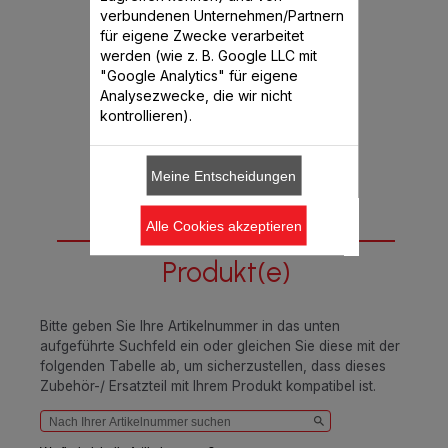
Verfügbare Menge.
verbundenen Unternehmen/Partnern
für eigene Zwecke verarbeitet
werden (wie z. B. Google LLC mit
CHF 10.10
"Google Analytics" für eigene
Analysezwecke, die wir nicht
In den Warenkorb legen
kontrollieren).
Meine Entscheidungen
Alle Cookies akzeptieren
Passend für 2
Produkt(e)
Bitte geben Sie Ihre Artikelnummer in das unten
aufgeführte Suchfeld ein oder gleichen Sie diese mit der
folgenden Tabelle ab, um sicherzustellen, dass dieses
Zubehör-/ Ersatzteil mit Ihrem Produkt kompatibel ist.