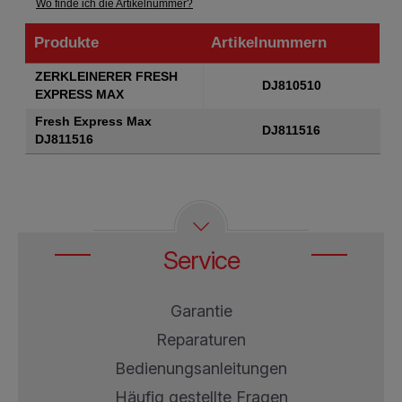
Wo finde ich die Artikelnummer?
Produkte
Artikelnummern
Produkte
Artikelnummern
ZERKLEINERER FRESH
DJ810510
EXPRESS MAX
Fresh Express Max
DJ811516
DJ811516
Service
Garantie
Reparaturen
Bedienungsanleitungen
Häufig gestellte Fragen