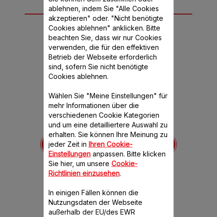
ablehnen, indem Sie "Alle Cookies
10 Zubehör-Teil(e)
akzeptieren" oder. "Nicht benötigte
für dieses Produkt
Cookies ablehnen" anklicken. Bitte
beachten Sie, dass wir nur Cookies
verwenden, die für den effektiven
Betrieb der Webseite erforderlich
sind, sofern Sie nicht benötigte
Cookies ablehnen.
Wählen Sie "Meine Einstellungen" für
mehr Informationen über die
verschiedenen Cookie Kategorien
und um eine detailliertere Auswahl zu
Gehäuse Plastik Kegel
Stopfer aus Kunststoff
erhalten. Sie können Ihre Meinung zu
ot SS-
SS-1530000100
SS-1
jeder Zeit in
Ihren Cookie-
98
Einfacher Gebrauch.
Einf
Einstellungen
anpassen. Bitte klicken
Lebensm
ohkost!
Verfügbare Menge.
Sie hier, um unsere
Cookie-
Fül
 Menge.
Richtlinien einzusehen
.
Verfüg
In einigen Fällen können die
0.10
CHF 11.00
CH
Nutzungsdaten der Webseite
außerhalb der EU/des EWR
orb legen
In den Warenkorb legen
In den W