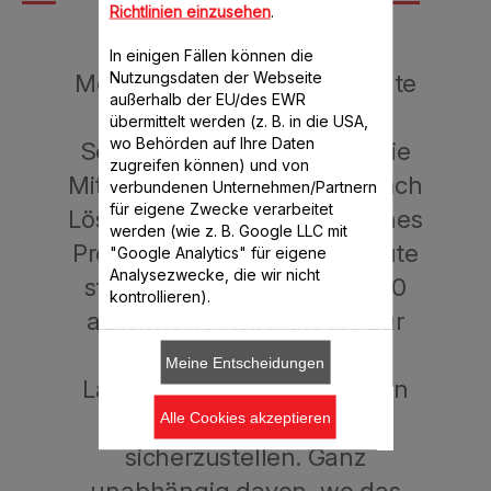
Nähe...
Richtlinien einzusehen
.
In einigen Fällen können die
Nutzungsdaten der Webseite
Moulinex geschulte Fachleute
außerhalb der EU/des EWR
bieten den bestmöglichen
übermittelt werden (z. B. in die USA,
wo Behörden auf Ihre Daten
Service für Ihre Produkte. Die
zugreifen können) und von
Mitarbeiter suchen immer nach
verbundenen Unternehmen/Partnern
für eigene Zwecke verarbeitet
Lösungen, um das Leben eines
werden (wie z. B. Google LLC mit
Produkts zu verlängern. Heute
"Google Analytics" für eigene
Analysezwecke, die wir nicht
stehen Ihnen mehr als 6.200
kontrollieren).
autorisierte Reparateure zur
Verfügung, um die
Meine Entscheidungen
Langlebigkeit von Produkten
überall auf der Welt
Alle Cookies akzeptieren
sicherzustellen. Ganz
unabhängig davon, wo das