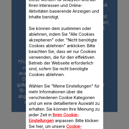
verändert dabei die Qualität
Ihren Interessen und Online-
des Produkts in keiner
Aktivitäten basierende Anzeigen und
Weise, da die Produkte mit
Inhalte benötigt.
Ersatzteilen repariert werden,
die von der Marke selbst
Sie können dem zustimmen oder
validiert wurden.
ablehnen, indem Sie "Alle Cookies
akzeptieren" oder. "Nicht benötigte
Cookies ablehnen" anklicken. Bitte
beachten Sie, dass wir nur Cookies
verwenden, die für den effektiven
*Für mehr als 96 % der Produkte, die 2021
Betrieb der Webseite erforderlich
von Groupe Seb in Europa vermarktet
sind, sofern Sie nicht benötigte
wurden, galt die 10-Jahre-Reparierbarkeit.
Cookies ablehnen.
Diese war bis zum 31. Dezember 2021
gültig und wurde am 1. Januar 2022 von der
Wählen Sie "Meine Einstellungen" für
15-Jahre-Reparierbarkeit zum fairen Preis
mehr Informationen über die
abgelöst. Dabei können die Ersatzteile aus
verschiedenen Cookie Kategorien
alternativen Technologien stammen.
und um eine detailliertere Auswahl zu
erhalten. Sie können Ihre Meinung zu
jeder Zeit in
Ihren Cookie-
Einstellungen
anpassen. Bitte klicken
Moulinex in Ihrer
Sie hier, um unsere
Cookie-