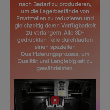
nach Bedarf zu produzieren,
um die Lagerbestände von
Ersatzteilen zu reduzieren und
gleichzeitig deren Verfügbarkeit
zu verlängern. Alle 3D-
gedruckten Teile durchlaufen
einen speziellen
Qualifizierungsprozess, um
Qualität und Langlebigkeit zu
gewährleisten.