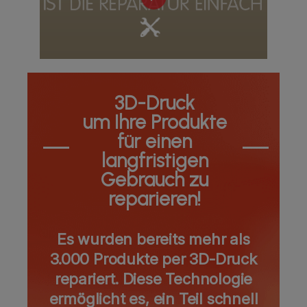
3D-Druck
um Ihre Produkte
für einen
langfristigen
Gebrauch zu
reparieren!
Es wurden bereits mehr als
3.000 Produkte per 3D-Druck
repariert. Diese Technologie
ermöglicht es, ein Teil schnell