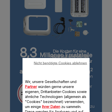
8,3
Die Kosten für eine
Millionen Ersatzteile
Reparatur sind oftmals
geringer als die Kosten für
Nicht benötigte Cookies ablehnen
30000
den Austausch eines
2
auf über
m
Produkts
Mit Preisanpassungen von
Ersatzteilen sowie dem
Wir, unsere Gesellschaften und
Angebot schlüsselfertiger
Partner
würden gerne unsere
Reparaturen setzt sich
eigenen, Drittanbieter-Cookies sowie
Moulinex dafür ein,
ähnliche Technologien (allgemein als
Reparaturen so
"Cookies" bezeichnet) verwenden,
wirtschaftlich wie möglich zu
um einige
Ihrer Daten
zu sammeln.
gestalten. Die Reparatur
Diese werden für Analysen und auf