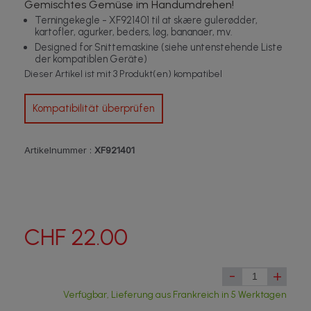
Gemischtes Gemüse im Handumdrehen!
Terningekegle - XF921401 til at skære gulerødder,
kartofler, agurker, beders, løg, bananaer, mv.
Designed for Snittemaskine (siehe untenstehende Liste
der kompatiblen Geräte)
Dieser Artikel ist mit 3 Produkt(en) kompatibel
Kompatibilität überprüfen
Artikelnummer :
XF921401
CHF 22.00
-
+
Verfügbar, Lieferung aus Frankreich in 5 Werktagen