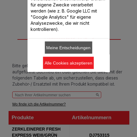
benachrichtigen Sie mich
für eigene Zwecke verarbeitet
werden (wie z. B. Google LLC mit
"Google Analytics" für eigene
Analysezwecke, die wir nicht
kontrollieren).
Passend für 3
Produkt(e)
Meine Entscheidungen
Alle Cookies akzeptieren
Bitte geben Sie Ihre Artikelnummer in das unten
aufgeführte Suchfeld ein oder gleichen Sie diese mit der
folgenden Tabelle ab, um sicherzustellen, dass dieses
Zubehör-/ Ersatzteil mit Ihrem Produkt kompatibel ist.
Wo finde ich die Artikelnummer?
Produkte
Artikelnummern
Produkte
Artikelnummern
ZERKLEINERER FRESH
EXPRESS WEIß/GRÜN
DJ753315