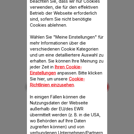
beachten Sie, dass wir nur Cookies
empfohlenes
verwenden, die für den effektiven
Betrieb der Webseite erforderlich
Zubehör
sind, sofern Sie nicht benötigte
Cookies ablehnen.
Wählen Sie "Meine Einstellungen" für
mehr Informationen über die
verschiedenen Cookie Kategorien
und um eine detailliertere Auswahl zu
erhalten. Sie können Ihre Meinung zu
jeder Zeit in
Ihren Cookie-
Einstellungen
anpassen. Bitte klicken
Raspelgehäuse SS-
Sie hier, um unsere
Cookie-
193075
Richtlinien einzusehen
.
Damit Ihre Kegel gut
aufgeräumt sind
In einigen Fällen können die
Nutzungsdaten der Webseite
außerhalb der EU/des EWR
übermittelt werden (z. B. in die USA,
CHF 11.00
wo Behörden auf Ihre Daten
zugreifen können) und von
Produkt derzeit nicht verfügbar,
verbundenen Unternehmen/Partnern