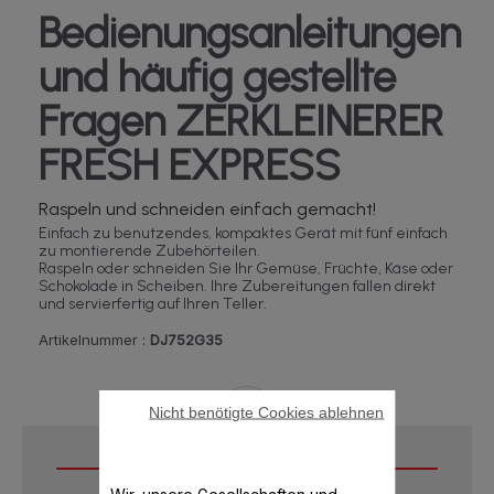
Bedienungsanleitungen
und häufig gestellte
Fragen ZERKLEINERER
FRESH EXPRESS
Raspeln und schneiden einfach gemacht!
Einfach zu benutzendes, kompaktes Gerät mit fünf einfach
zu montierende Zubehörteilen.
Raspeln oder schneiden Sie Ihr Gemüse, Früchte, Käse oder
Schokolade in Scheiben. Ihre Zubereitungen fallen direkt
und servierfertig auf Ihren Teller.
Artikelnummer :
DJ752G35
Nicht benötigte Cookies ablehnen
Downloads