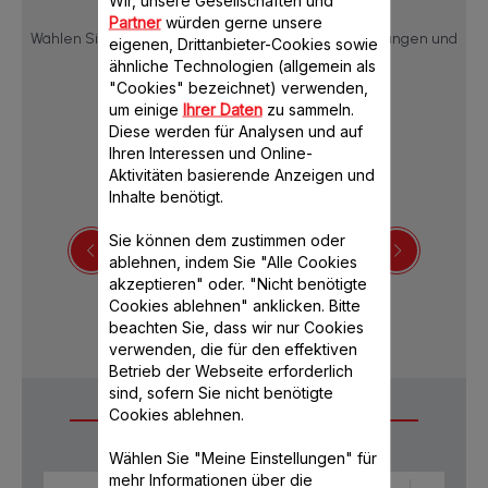
Wir, unsere Gesellschaften und
Partner
würden gerne unsere
Wählen Sie eine Sprache, um die Produktbeschreibungen und
eigenen, Drittanbieter-Cookies sowie
Bedienungsanleitungen anzuzeigen:
ähnliche Technologien (allgemein als
"Cookies" bezeichnet) verwenden,
um einige
Ihrer Daten
zu sammeln.
Diese werden für Analysen und auf
Ihren Interessen und Online-
Aktivitäten basierende Anzeigen und
Inhalte benötigt.
Sie können dem zustimmen oder
ablehnen, indem Sie "Alle Cookies
akzeptieren" oder. "Nicht benötigte
Sicherheitshinweise
Cookies ablehnen" anklicken. Bitte
beachten Sie, dass wir nur Cookies
verwenden, die für den effektiven
Betrieb der Webseite erforderlich
sind, sofern Sie nicht benötigte
Cookies ablehnen.
Häufige Fragen
Wählen Sie "Meine Einstellungen" für
mehr Informationen über die