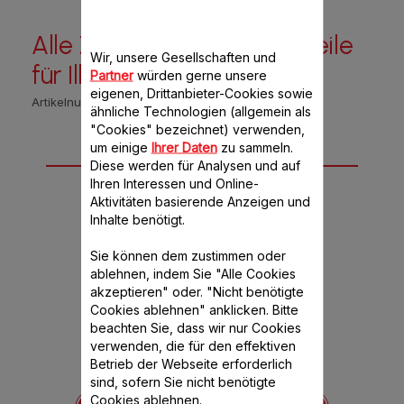
Alle Zubehör- und Ersatzteile
Wir, unsere Gesellschaften und
für Illico
Partner
würden gerne unsere
eigenen, Drittanbieter-Cookies sowie
Artikelnummer :
DJ200031
ähnliche Technologien (allgemein als
"Cookies" bezeichnet) verwenden,
um einige
Ihrer Daten
zu sammeln.
5 Zubehör-Teil(e) für
Diese werden für Analysen und auf
Ihren Interessen und Online-
dieses Produkt
Aktivitäten basierende Anzeigen und
Inhalte benötigt.
Sie können dem zustimmen oder
ablehnen, indem Sie "Alle Cookies
akzeptieren" oder. "Nicht benötigte
Cookies ablehnen" anklicken. Bitte
beachten Sie, dass wir nur Cookies
verwenden, die für den effektiven
Betrieb der Webseite erforderlich
sind, sofern Sie nicht benötigte
2583
XF900101
X
Cookies ablehnen.
ht mehr
Produkt nicht mehr
Produk