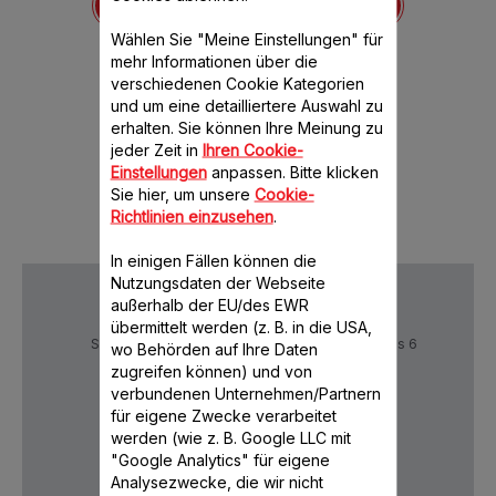
bar
verfügbar
ve
Wählen Sie "Meine Einstellungen" für
mehr Informationen über die
verschiedenen Cookie Kategorien
und um eine detailliertere Auswahl zu
erhalten. Sie können Ihre Meinung zu
jeder Zeit in
Ihren Cookie-
Einstellungen
anpassen. Bitte klicken
Sie hier, um unsere
Cookie-
Richtlinien einzusehen
.
In einigen Fällen können die
Nutzungsdaten der Webseite
außerhalb der EU/des EWR
übermittelt werden (z. B. in die USA,
Sichere Zahlung
Lieferzeiten: 5 bis 6
wo Behörden auf Ihre Daten
Verktage
zugreifen können) und von
verbundenen Unternehmen/Partnern
für eigene Zwecke verarbeitet
werden (wie z. B. Google LLC mit
Datenschutz
AGB
"Google Analytics" für eigene
Analysezwecke, die wir nicht