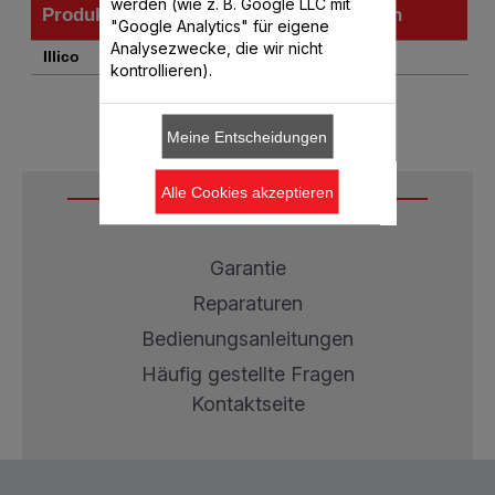
werden (wie z. B. Google LLC mit
Produkte
Artikelnummern
"Google Analytics" für eigene
Analysezwecke, die wir nicht
Produkte
Artikelnummern
Illico
DJ200031
kontrollieren).
Meine Entscheidungen
Alle Cookies akzeptieren
Service
Garantie
Reparaturen
Bedienungsanleitungen
Häufig gestellte Fragen
Kontaktseite