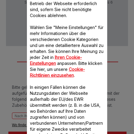
Sichere Zahlung
Lieferzeiten: 5 bis 6
Betrieb der Webseite erforderlich
Verktage
sind, sofern Sie nicht benötigte
Cookies ablehnen.
Wählen Sie "Meine Einstellungen" für
Datenschutz
AGB
mehr Informationen über die
verschiedenen Cookie Kategorien
und um eine detailliertere Auswahl zu
erhalten. Sie können Ihre Meinung zu
jeder Zeit in
Ihren Cookie-
Passend für 1
Einstellungen
anpassen. Bitte klicken
Produkt(e)
Sie hier, um unsere
Cookie-
Richtlinien einzusehen
.
In einigen Fällen können die
Bitte geben Sie Ihre Artikelnummer in das unten
Nutzungsdaten der Webseite
aufgeführte Suchfeld ein oder gleichen Sie diese mit der
außerhalb der EU/des EWR
folgenden Tabelle ab, um sicherzustellen, dass dieses
übermittelt werden (z. B. in die USA,
Zubehör-/ Ersatzteil mit Ihrem Produkt kompatibel ist.
wo Behörden auf Ihre Daten
zugreifen können) und von
verbundenen Unternehmen/Partnern
Wo finde ich die Artikelnummer?
für eigene Zwecke verarbeitet