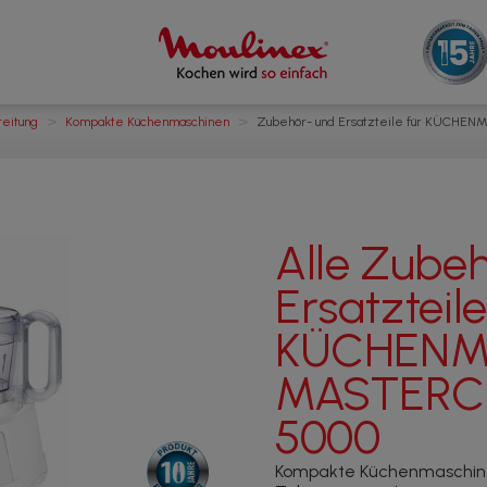
>
>
eitung
Kompakte Küchenmaschinen
Zubehör- und Ersatzteile für KÜCHE
Alle Zube
Ersatzteile
KÜCHENM
MASTERC
5000
Kompakte Küchenmaschine 