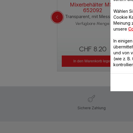
Mixerbehälter MS-
652092
Wählen Si
Transparent, mit Messskala
Cookie Ka
Meinung z
Verfügbare Menge.
unsere
Co
In einige
übermitte
CHF 8.20
und von 
(wie z. B
In den Warenkorb legen
kontrollie
Sichere Zahlung