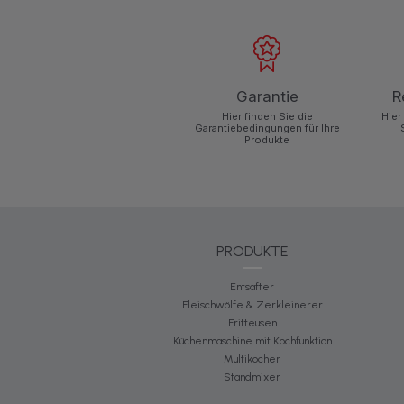
Garantie
R
Hier finden Sie die
Hier
Garantiebedingungen für Ihre
Produkte
PRODUKTE
Entsafter
Fleischwölfe & Zerkleinerer
Fritteusen
Küchenmaschine mit Kochfunktion
Multikocher
Standmixer