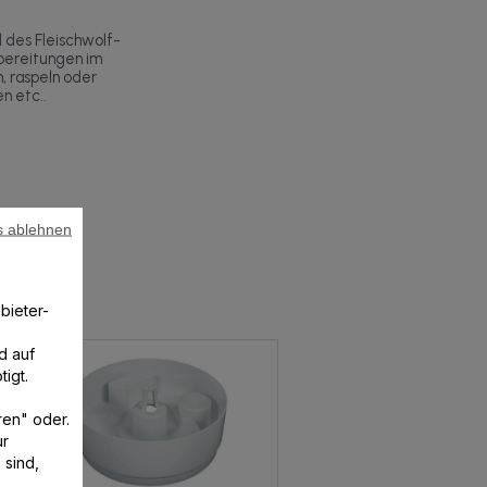
 des Fleischwolf-
ubereitungen im
 raspeln oder
n etc..
s ablehnen
bieter-
d auf
igt.
ren" oder.
ur
 sind,