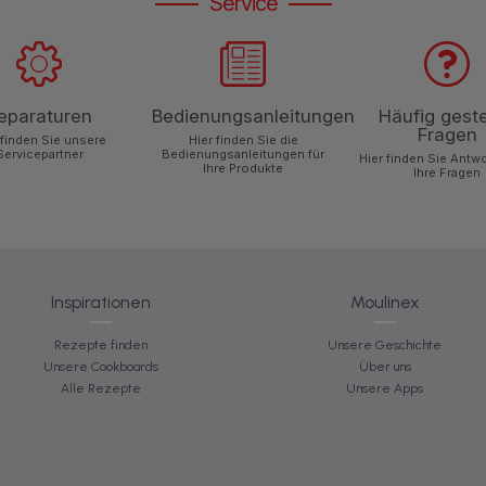
Service
eparaturen
Bedienungsanleitungen
Häufig geste
Fragen
 finden Sie unsere
Hier finden Sie die
Servicepartner
Bedienungsanleitungen für
Hier finden Sie Antw
Ihre Produkte
Ihre Fragen
Inspirationen
Moulinex
Rezepte finden
Unsere Geschichte
Unsere Cookboards
Über uns
Alle Rezepte
Unsere Apps