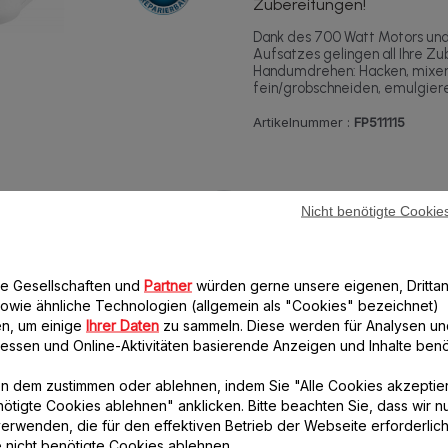
Zubereitungen!
Dank des 700 Watt Motors und
Aufsatzes gelingen all Ihre Z
Handumdrehen: Hacken, mixen,
fein/grobschneiden, emulgiere
Artikelnummer :
FP511115
Nicht benötigte Cookie
11 Zubehör-Teil(e) für dieses Produkt
re Gesellschaften und
Partner
würden gerne unsere eigenen, Drittan
owie ähnliche Technologien (allgemein als "Cookies" bezeichnet)
n, um einige
Ihrer Daten
zu sammeln. Diese werden für Analysen un
eressen und Online-Aktivitäten basierende Anzeigen und Inhalte benöt
n dem zustimmen oder ablehnen, indem Sie "Alle Cookies akzeptie
nötigte Cookies ablehnen" anklicken. Bitte beachten Sie, dass wir n
erwenden, die für den effektiven Betrieb der Webseite erforderlich
e nicht benötigte Cookies ablehnen.