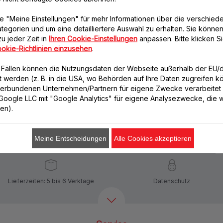
Raspelscheibe grob
Deckel für den
MS-652095
Mixerbehälter MS-
e "Meine Einstellungen" für mehr Informationen über die verschied
652091
Geriebener Käse in
tegorien und um eine detailliertere Auswahl zu erhalten. Sie können
kürzester Zeit!
Vermeidet Spritzer
u jeder Zeit in
Ihren Cookie-Einstellungen
anpassen. Bitte klicken Si
Verfügbare Menge.
okie-Richtlinien einzusehen
.
Verfügbare Menge.
n Fällen können die Nutzungsdaten der Webseite außerhalb der EU
lt werden (z. B. in die USA, wo Behörden auf Ihre Daten zugreifen 
CHF 6.40
CHF 5.50
verbundenen Unternehmen/Partnern für eigene Zwecke verarbeitet
. Google LLC mit "Google Analytics" für eigene Analysezwecke, die wi
In den Warenkorb legen
In den Warenkorb legen
ren).
Meine Entscheidungen
Alle Cookies akzeptieren
Lieferzeiten: 5 bis 6 Verktage
Datenschutz