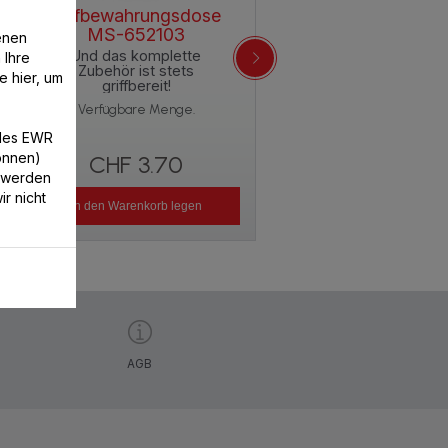
Aufbewahrungsdose
Zerkleinerungsmesser
MS-652103
enen
MS-652100
Und das komplette
 Ihre
Im Handumdrehen mix
Zubehör ist stets
e hier, um
und zerkleinern
griffbereit!
Verfügbare Menge.
Verfügbare Menge.
/des EWR
können)
CHF 3.70
CHF 5.50
 werden
r nicht
In den Warenkorb legen
In den Warenkorb legen
AGB