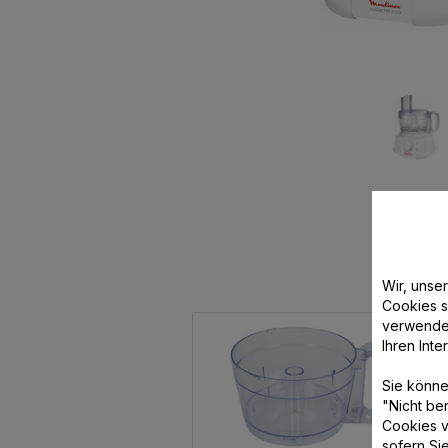
Wir, unse
Cookies s
verwende
Ihren Int
Sie könne
"Nicht be
Cookies v
sofern Si