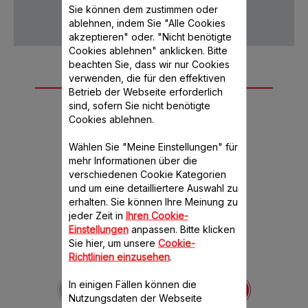
Datenschutz
AGB
Sie können dem zustimmen oder
ablehnen, indem Sie "Alle Cookies
akzeptieren" oder. "Nicht benötigte
Cookies ablehnen" anklicken. Bitte
beachten Sie, dass wir nur Cookies
Weiteres
verwenden, die für den effektiven
Betrieb der Webseite erforderlich
empfohlenes
sind, sofern Sie nicht benötigte
Cookies ablehnen.
Zubehör
Wählen Sie "Meine Einstellungen" für
mehr Informationen über die
verschiedenen Cookie Kategorien
und um eine detailliertere Auswahl zu
erhalten. Sie können Ihre Meinung zu
jeder Zeit in
Ihren Cookie-
Einstellungen
anpassen. Bitte klicken
Sie hier, um unsere
Cookie-
Richtlinien einzusehen
.
Deckel für den
Mixerbehälter MS-
In einigen Fällen können die
652091
Nutzungsdaten der Webseite
Vermeidet Spritzer