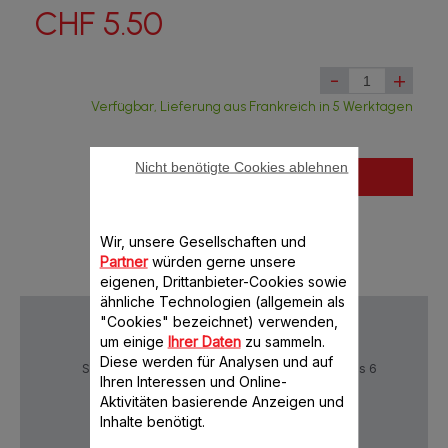
CHF 5.50
-
+
Verfügbar, Lieferung aus Frankreich in 5 Werktagen
Nicht benötigte Cookies ablehnen
In den Warenkorb legen
Wir, unsere Gesellschaften und
Partner
würden gerne unsere
eigenen, Drittanbieter-Cookies sowie
ähnliche Technologien (allgemein als
"Cookies" bezeichnet) verwenden,
um einige
Ihrer Daten
zu sammeln.
Diese werden für Analysen und auf
Sichere Zahlung
Lieferzeiten: 5 bis 6
Ihren Interessen und Online-
Verktage
Aktivitäten basierende Anzeigen und
Inhalte benötigt.