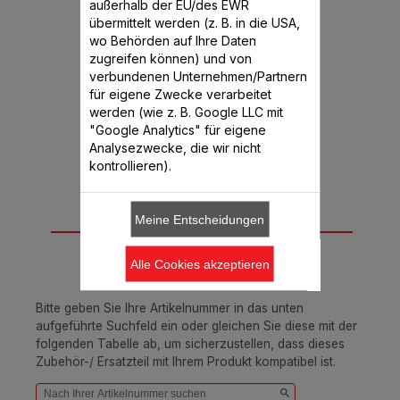
außerhalb der EU/des EWR
Verfügbare Menge.
übermittelt werden (z. B. in die USA,
wo Behörden auf Ihre Daten
zugreifen können) und von
CHF 5.50
verbundenen Unternehmen/Partnern
für eigene Zwecke verarbeitet
In den Warenkorb legen
werden (wie z. B. Google LLC mit
"Google Analytics" für eigene
Analysezwecke, die wir nicht
kontrollieren).
Meine Entscheidungen
Passend für 4
Produkt(e)
Alle Cookies akzeptieren
Bitte geben Sie Ihre Artikelnummer in das unten
aufgeführte Suchfeld ein oder gleichen Sie diese mit der
folgenden Tabelle ab, um sicherzustellen, dass dieses
Zubehör-/ Ersatzteil mit Ihrem Produkt kompatibel ist.