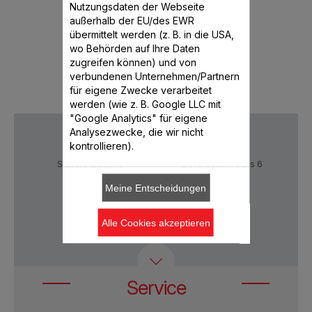
Nutzungsdaten der Webseite
8 Portionen sofort mit
außerhalb der EU/des EWR
.70
CHF 60.00
CHF
Cookeo!
übermittelt werden (z. B. in die USA,
Verfügbare Menge.
wo Behörden auf Ihre Daten
orb legen
In den Warenkorb legen
In den W
zugreifen können) und von
verbundenen Unternehmen/Partnern
für eigene Zwecke verarbeitet
werden (wie z. B. Google LLC mit
"Google Analytics" für eigene
Analysezwecke, die wir nicht
kontrollieren).
Sichere Zahlung
Lieferzeiten: 5 bis 6
Verktage
Meine Entscheidungen
Alle Cookies akzeptieren
Datenschutz
AGB
Service