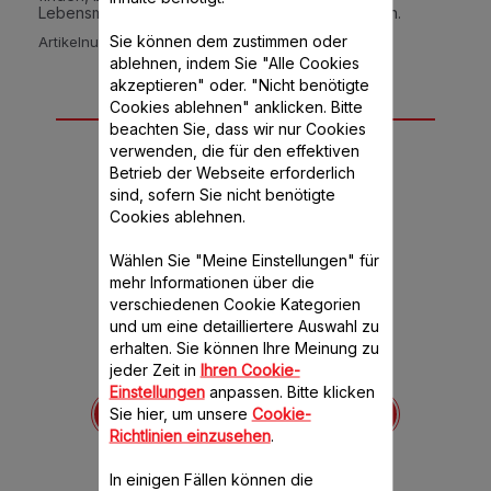
Lebensmittel aus Ihrem Vorrat verwenden können.
Sie können dem zustimmen oder
Artikelnummer :
CE9028CH2
ablehnen, indem Sie "Alle Cookies
akzeptieren" oder. "Nicht benötigte
Cookies ablehnen" anklicken. Bitte
10 Zubehör-Teil(e)
beachten Sie, dass wir nur Cookies
für dieses Produkt
verwenden, die für den effektiven
Betrieb der Webseite erforderlich
sind, sofern Sie nicht benötigte
Cookies ablehnen.
Wählen Sie "Meine Einstellungen" für
mehr Informationen über die
verschiedenen Cookie Kategorien
und um eine detailliertere Auswahl zu
erhalten. Sie können Ihre Meinung zu
jeder Zeit in
Ihren Cookie-
Set mit 8 Gläsern,
Komplette Abdeckung
Einstellungen
anpassen. Bitte klicken
4408
Zubehör für
SS
Sie hier, um unsere
Cookie-
multifunktionales
en Dampf
Er
Richtlinien einzusehen
.
Küchengerät Cookeo,
 Menge.
Verfüg
einfache Handhabung
In einigen Fällen können die
XA6140E1