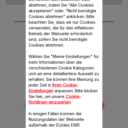
ablehnen, indem Sie "Alle Cookies
akzeptieren" oder. "Nicht benötigte
Cookies ablehnen" anklicken. Bitte
Weiteres
beachten Sie, dass wir nur Cookies
empfohlenes
verwenden, die für den effektiven
Betrieb der Webseite erforderlich
Zubehör
sind, sofern Sie nicht benötigte
Cookies ablehnen.
Wählen Sie "Meine Einstellungen" für
mehr Informationen über die
verschiedenen Cookie Kategorien
und um eine detailliertere Auswahl zu
erhalten. Sie können Ihre Meinung zu
jeder Zeit in
Ihren Cookie-
Einstellungen
anpassen. Bitte klicken
Sie hier, um unsere
Cookie-
Dekompressionskugel
Richtlinien einzusehen
.
SS-994408
Reguliert den Dampf
In einigen Fällen können die
Verfügbare Menge.
Nutzungsdaten der Webseite
außerhalb der EU/des EWR