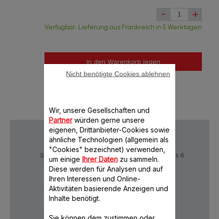
-
+
Verfügbar, Lieferung aus Frankreich in 5 Werktagen
In den Warenkorb legen
Nicht benötigte Cookies ablehnen
Wir, unsere Gesellschaften und
Partner
würden gerne unsere
eigenen, Drittanbieter-Cookies sowie
ähnliche Technologien (allgemein als
"Cookies" bezeichnet) verwenden,
Sichere Zahlung
Lieferzeiten: 5 bis 6
um einige
Ihrer Daten
zu sammeln.
Verktage
Diese werden für Analysen und auf
Ihren Interessen und Online-
Aktivitäten basierende Anzeigen und
Datenschutz
AGB
Inhalte benötigt.
Sie können dem zustimmen oder