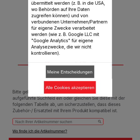
übermittelt werden (z. B. in die USA,
CHF 3.70
wo Behörden auf Ihre Daten
zugreifen können) und von
verbundenen Unternehmen/Partnern
In den Warenkorb legen
für eigene Zwecke verarbeitet
werden (wie z. B. Google LLC mit
"Google Analytics" für eigene
Analysezwecke, die wir nicht
kontrollieren).
Passend für 11
Meine Entscheidungen
Produkt(e)
Alle Cookies akzeptieren
Bitte geben Sie Ihre Artikelnummer in das unten
aufgeführte Suchfeld ein oder gleichen Sie diese mit der
folgenden Tabelle ab, um sicherzustellen, dass dieses
Zubehör-/ Ersatzteil mit Ihrem Produkt kompatibel ist.
Wo finde ich die Artikelnummer?