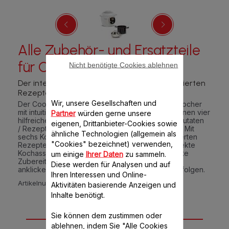
Alle Zubehör- und Ersatzteile
für Cookeo+ CE85BA
Nicht benötigte Cookies ablehnen
Der intelligente Multikocher mit 180 vorinstallierten
Rezepten
Wir, unsere Gesellschaften und
Der Cookeo+ von Moulinex ist ein smarter Multikocher
mit intuitivem und intelligentem Bedienfeld, der Ihnen vier
Partner
würden gerne unsere
hilfreiche Kochprogramme zur Verfügung stellt: Zutaten
eigenen, Drittanbieter-Cookies sowie
/ Rezepte / Manueller Modus / Favoriten-Modus. Mit
ähnliche Technologien (allgemein als
sechs Kocheinstellungen und 180 vorprogrammierten
"Cookies" bezeichnet) verwenden,
Rezepten ist der Cookeo+ Multikocher der perfekte
Kochassistent für eine schnelle und unkomplizierte
um einige
Ihrer Daten
zu sammeln.
Zubereitung Ihrer Mahlzeiten. Einfach auswählen,
Diese werden für Analysen und auf
anklicken und den Anleitungen Schritt für Schritt folgen.
Ihren Interessen und Online-
Artikelnummer :
CE85BA10
Aktivitäten basierende Anzeigen und
Inhalte benötigt.
16 Zubehör-Teil(e)
Sie können dem zustimmen oder
ablehnen, indem Sie "Alle Cookies