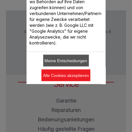
wo Behörden auf Ihre Daten
zugreifen können) und von
verbundenen Unternehmen/Partnern
für eigene Zwecke verarbeitet
werden (wie z. B. Google LLC mit
"Google Analytics" für eigene
Sichere Zahlung
Lieferzeiten: 5 bis 6
Verktage
Analysezwecke, die wir nicht
kontrollieren).
Datenschutz
AGB
Meine Entscheidungen
Alle Cookies akzeptieren
Service
Garantie
Reparaturen
Bedienungsanleitungen
Häufig gestellte Fragen