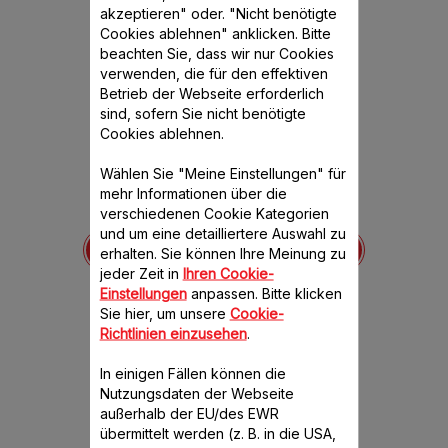
für dieses Produkt
akzeptieren" oder. "Nicht benötigte
Cookies ablehnen" anklicken. Bitte
beachten Sie, dass wir nur Cookies
verwenden, die für den effektiven
Betrieb der Webseite erforderlich
sind, sofern Sie nicht benötigte
Cookies ablehnen.
Wählen Sie "Meine Einstellungen" für
mehr Informationen über die
verschiedenen Cookie Kategorien
Set mit 8 Gläsern,
Aufbewahrungsdeckel
und um eine detailliertere Auswahl zu
kels SS-
Zubehör für
für d
erhalten. Sie können Ihre Meinung zu
53
multifunktionales
Behält
jeder Zeit in
Ihren Cookie-
Küchengerät Cookeo,
ht mehr
Ermöglicht
Einstellungen
anpassen. Bitte klicken
bar
einfache Handhabung
dichte Auf
Ge
Sie hier, um unsere
Cookie-
XA6140E1
Richtlinien einzusehen
.
Verfüg
8 Portionen sofort mit
CHF 60.00
CH
Cookeo!
In einigen Fällen können die
Verfügbare Menge.
Nutzungsdaten der Webseite
In den Warenkorb legen
In den W
außerhalb der EU/des EWR
übermittelt werden (z. B. in die USA,