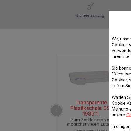
Sichere Zahlung
Wir, unse
Cookies s
verwende
Ihren Int
Sie könne
"Nicht be
Cookies v
sofern Si
Wählen Si
Transparente
Cookie Ka
Plastikschale SS-
Meinung z
193511.
unsere
Co
Zum Zerkleinern von
möglichst vielen Zutaten
In einige