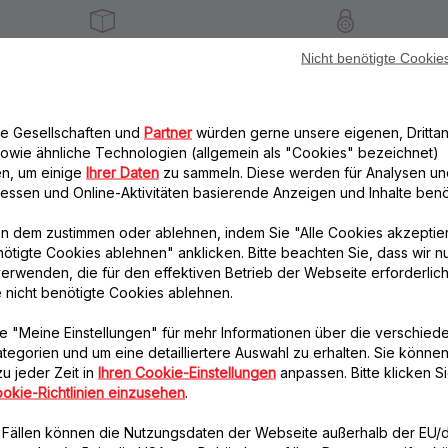
Lieferzeiten: 5 bis 6 Verktage
Datenschutz
Nicht benötigte Cookie
re Gesellschaften und
Partner
würden gerne unsere eigenen, Drittan
Weiteres empfohlenes Zubehör
owie ähnliche Technologien (allgemein als "Cookies" bezeichnet)
n, um einige
Ihrer Daten
zu sammeln. Diese werden für Analysen un
eressen und Online-Aktivitäten basierende Anzeigen und Inhalte benöt
n dem zustimmen oder ablehnen, indem Sie "Alle Cookies akzeptie
nötigte Cookies ablehnen" anklicken. Bitte beachten Sie, dass wir n
erwenden, die für den effektiven Betrieb der Webseite erforderlich
e nicht benötigte Cookies ablehnen.
e "Meine Einstellungen" für mehr Informationen über die verschied
Fleischwolfgehäuse
Fleischwolf-
tegorien und um eine detailliertere Auswahl zu erhalten. Sie können
SS-193512
Schneckengetriebe-
u jeder Zeit in
Ihren Cookie-Einstellungen
anpassen. Bitte klicken Si
SS-193513
Für perfekte Ergebnisse!
okie-Richtlinien einzusehen
.
Bringt das Fleisch in
Verfügbare Menge.
Richtung Gitter
n Fällen können die Nutzungsdaten der Webseite außerhalb der EU