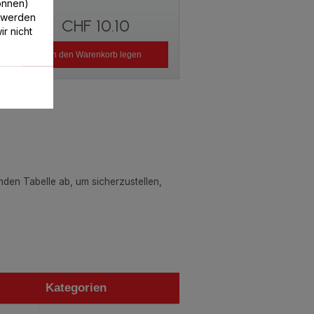
können)
 werden
CHF 10.10
r nicht
In den Warenkorb legen
enden Tabelle ab, um sicherzustellen,
Kategorien
Kategorien