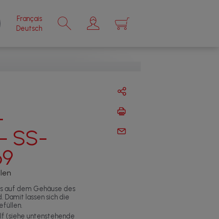
Français
×
Deutsch
-
- SS-
69
llen
das auf dem Gehäuse des
. Damit lassen sich die
füllen.
lf (siehe untenstehende