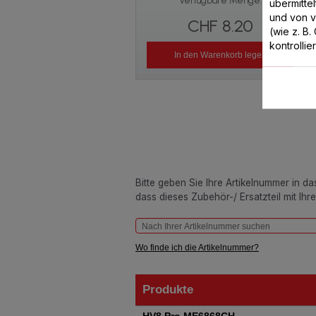
Verfügbare Menge.
übermitte
und von 
CHF 8.20
(wie z. B
kontrollie
In den Warenkorb legen
Bitte geben Sie Ihre Artikelnummer in d
dass dieses Zubehör-/ Ersatzteil mit Ihr
Wo finde ich die Artikelnummer?
Produkte
Produkte