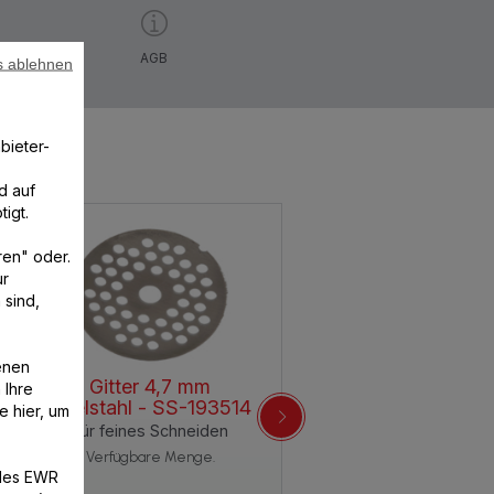
AGB
s ablehnen
bieter-
d auf
igt.
ren" oder.
ur
 sind,
enen
Gitter 4,7 mm
 Ihre
Edelstahl - SS-193514
e hier, um
Für feines Schneiden
Verfügbare Menge.
/des EWR