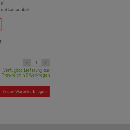
te)
t(en) kompatibel
9
-
+
Verfügbar, Lieferung aus
Frankreich in 5 Werktagen
In den Warenkorb legen