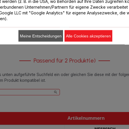
Verfügbare Menge.
lt werden (z. B. in die USA, wo Behörden auf Ihre Daten zugreifen 
verbundenen Unternehmen/Partnern für eigene Zwecke verarbeitet
CHF 16.40
CHF 12.80
. Google LLC mit "Google Analytics" für eigene Analysezwecke, die wi
ren).
In den Warenkorb legen
In den Warenkorb legen
Meine Entscheidungen
Alle Cookies akzeptieren
Passend für 2 Produkt(e)
as unten aufgeführte Suchfeld ein oder gleichen Sie diese mit der folg
em Produkt kompatibel ist.
Artikelnummern
Artikelnummern